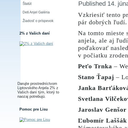
Published
14. jún
Štatút
Deti Anjel Galéria
Vzkriesiť tento p
pár dobrých ľudí.
Žiadosť o príspevok
Na tomto mieste
2% z Vašich daní
anjela, ale aj ľ
poďakovať nasled
v počiatku zroden
Peťo Trnka
– We
Stano Ťapaj
– Lo
Darujte prostredníctvom
Janka Barťákov
Liptovského Anjela 2% z
Vašich daní tým, ktorý to
naozaj potrebujú.
Svetlana Vilčeko
Jaroslav Genšor
Pomoc pre Lisu
Ľubomír Laššák
Námestovského a