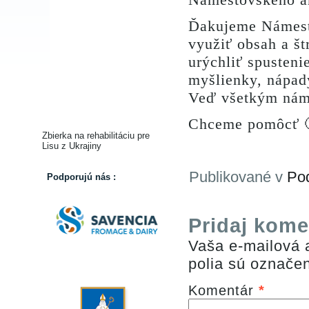
Ďakujeme Námesto
využiť obsah a š
urýchliť spusteni
myšlienky, nápady
Veď všetkým nám 
Chceme pomôcť 
Zbierka na rehabilitáciu pre
Lisu z Ukrajiny
Publikované v
Po
Podporujú nás :
Pridaj kome
Vaša e-mailová 
polia sú označ
Komentár
*