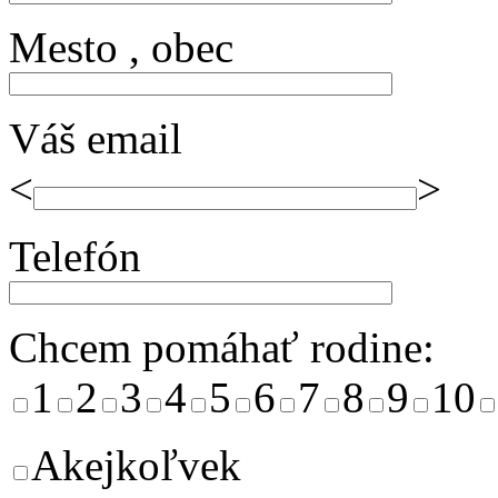
Mesto , obec
Váš email
<
>
Telefón
Chcem pomáhať rodine:
1
2
3
4
5
6
7
8
9
10
Akejkoľvek