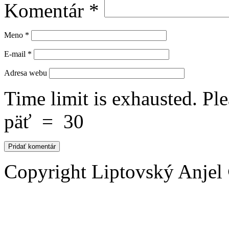
Komentár
*
Meno
*
E-mail
*
Adresa webu
Time limit is exhausted. 
päť
=
30
Copyright Liptovský Anjel 