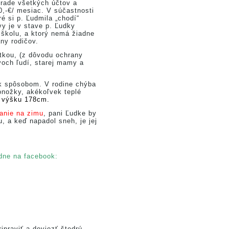
hrade všetkých účtov a
0,-€/ mesiac. V súčastnosti
é si p. Ľudmila „chodí“
y je v stave p. Ľudky
 školu, a ktorý nemá žiadne
any rodičov.
tkou, (z dôvodu ochrany
voch ľudí, starej mamy a
 spôsobom. V rodine chýba
onožky, akékoľvek teplé
 výšku 178cm.
čanie na zimu
, pani Ľudke by
, a keď napadol sneh, je jej
dne na facebook:
praviť a doviezť štedrú