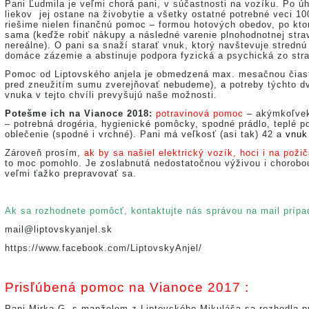
Pani Ľudmila je veľmi chorá pani, v súčastnosti na vozíku. Po ú
liekov jej ostane na živobytie a všetky ostatné potrebné veci 10
riešime nielen finančnú pomoc – formou hotových obedov, po ktor
sama (keďže robiť nákupy a následné varenie plnohodnotnej strav
nereálne). O pani sa snaží starať vnuk, ktorý navštevuje strednú
domáce zázemie a abstinuje podpora fyzická a psychická zo str
Pomoc od Liptovského anjela je obmedzená max. mesačnou čias
pred zneužitím sumu zverejňovať nebudeme), a potreby týchto d
vnuka v tejto chvíli prevyšujú naše možnosti.
Potešme ich na Vianoce 2018:
potravinová pomoc
– akýmkoľvek
– potrebná drogéria, hygienické pomôcky, spodné prádlo, teplé p
oblečenie (spodné i vrchné). Pani má veľkosť (asi tak) 42 a
vnuk
Zároveň prosím,
ak by sa našiel elektrický vozík, hoci i na poži
to moc pomohlo. Je zoslabnutá nedostatočnou výživou i chorobou
veľmi ťažko prepravovať sa.
Ak sa rozhodnete pomôcť, kontaktujte nás správou na mail prípa
mail@liptovskyanjel.sk
https://www.facebook.com/LiptovskyAnjel/
Prisľúbená pomoc na Vianoce 2017 :
Pani Mirka G. s manželom z Liptovského Mikuláša sa rozhodla pri