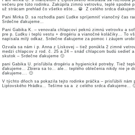
večeru pre túto rodinku. Zakúpila zimnú vetrovku, teplé spodné p
už strácam prehlad čo všetko ešte… 😀 Z celého srdca ďakuj
Pani Mirka D. sa rozhodla pani Ľudke spríjemniť vianočný čas 
Srdečne ďakujeme…
Pani Gabika K. – venovala chlapcovi peknú zimnú vetrovku a soft
pre p. Ľudku i teplú vestu + drogériu a vianočné koláčiky… To vš
napísala milý odkaz. Srdečne ďakujeme za pomoc i záujem urob
Ozvala sa nám i p. Anna z Liskovej – tiež ponúkla 2 zimné vetro
medzi chlapcov z rod. č. 25 a 24 – snáď chlapcom budú sedieť a
skutok – Srdečne ďakujeme 🙂
pani Gabika U. prisľúbila drogériu a hygienické potreby. Tiež te
ďakujeme… Zbiera sa to… ale… teplého oblečenia nikdy nie je d
ďakujeme…. 🙂
V týchto dňoch sa pokazila tejto rodinke práčka – prisľúbili nám
Liptovského Hrádku… Tešíme sa a z celého srdca ďakujeme… 