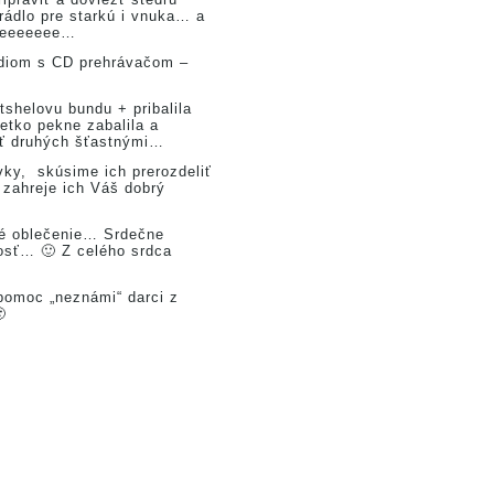
rádlo pre starkú i vnuka… a
emeeeeeee…
radiom s CD prehrávačom –
shelovu bundu + pribalila
etko pekne zabalila a
iť druhých šťastnými…
vky, skúsime ich prerozdeliť
 zahreje ich Váš dobrý
plé oblečenie… Srdečne
osť… 🙂 Z celého srdca
 pomoc „neznámi“ darci z
