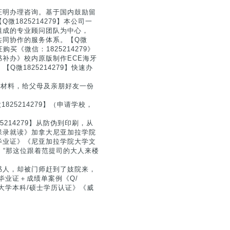
证明办理咨询。基于国内鼓励留
1825214279】本公司一
组成的专业顾问团队为中心，
共同协作的服务体系。【Q微
买《微信：1825214279》
证书补办》校内原版制作ECE海牙
微1825214279】快速办
证明材料，给父母及亲朋好友一份
25214279】（申请学校，
214279】从防伪到印刷，从
保录就读》加拿大尼亚加拉学院
位证书毕业证》《尼亚加拉学院大学文
道：“那这位跟着范提司的大人来楼
书人，却被门师赶到了妓院来，
毕业证＋成绩单案例《Q/
学院大学本科/硕士学历认证》《威