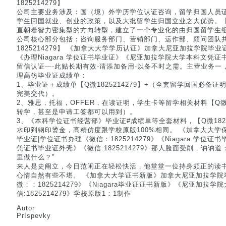
1825214279】
公司主要业务涉及：国（境）外学历学位认证咨询，留学归国人员
学生回国就业、创业的政策，以及大批留学生归国立业之大优势。【Q微
直朝着智力密集型的方向转型，建立了一个专业化的由归国留学生
公司核心部分包括：咨询服务部门、营销部门、运作部、顾问团队
1825214279】 《加拿大大学学历认证》加拿大尼亚加拉学院毕业证购
《办理Niagara 学位证书毕业证》《尼亚加拉学院大学本科文凭
留信认证—-此贴长期有效-请添加备用-以备不时之需。主营业务一，【Q
理高仿毕业证成绩单：
1、毕业证＋成绩单【Q微1825214279】+（全套留学回国必备
完美交代）。
2、雅思，托福，OFFER，在读证明，学生卡等留学相关材料【Q微18
转学，甚至是申请工签都可以用到）。
3、《本科学位证书经营部》毕业证#成绩单等全套材料，【Q微1825
水印到钢印烫金，高精仿度跟学校原版100%相同。 《加拿大大学
毕业证|学位证书办理《微信：1825214279》《Niagara 学
凭证书毕业证外壳》《微信:1825214279》那人脸面受削，讷讷
里做什么？”
来人是史阐立，今日范闲正在轻松快活，他堂堂一位持身颇正的读
心情自然有些不堪。 《加拿大大学证书新版》加拿大尼亚加拉学院
微：：1825214279》《Niagara毕业证证书新版》《尼亚加拉
信:1825214279》学校原版1：1制作
Autor
Príspevky