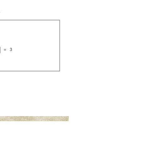
.
=
3