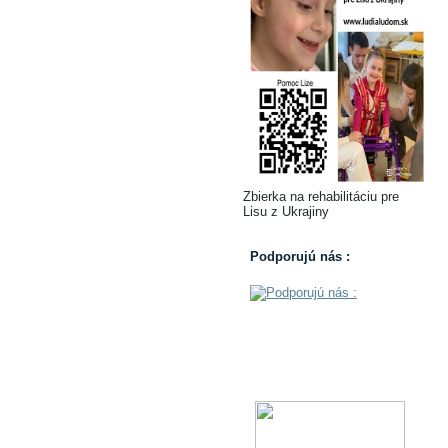
Zbierka na rehabilitáciu pre
Lisu z Ukrajiny
Podporujú nás :