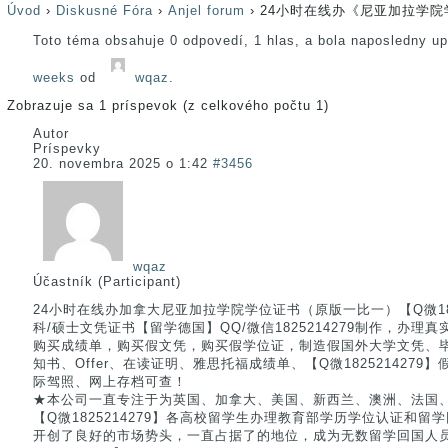
Úvod
›
Diskusné Fóra
›
Anjel forum
›
24小时在线办《尼亚加拉学院
Toto téma obsahuje 0 odpovedí, 1 hlas, a bola naposledny u
weeks
od
wqaz
.
Zobrazuje sa 1 príspevok (z celkového počtu 1)
Autor
Príspevky
20. novembra 2025 o 1:42
#3456
wqaz
Účastník (Participant)
24小时在线办加拿大尼亚加拉学院学位证书（原版一比一）【Q微18252
科/硕士文凭证书【留学德国】QQ/微信1825214279制作，办
购买成绩单，购买假文凭，购买假学位证，制造假国外大学文凭、
知书、Offer、在读证明、雅思托福成绩单、【Q微182521427
际驾照、网上存档可查！
★本公司一直专注于为英国、加拿大、美国、新西兰、澳洲、法国
【Q微1825214279】各高校留学生办理教育部学历学位认证和
开创了良好的市场势头，一直占据了的地位，成为无数留学回国人