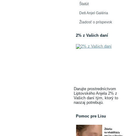
Štatút
Deti Anjel Galéria
Žiadosť o príspevok
2% z Vašich daní
Darujte prostredníctvom
Liptovského Anjela 2% z
Vašich daní tým, ktorý to
naozaj potrebujú.
Pomoc pre Lisu