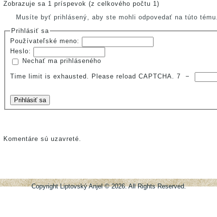
Zobrazuje sa 1 príspevok (z celkového počtu 1)
Musíte byť prihlásený, aby ste mohli odpovedať na túto tému
Prihlásiť sa
Používateľské meno:
Heslo:
Nechať ma prihláseného
Time limit is exhausted. Please reload CAPTCHA.
7
−
Prihlásiť sa
Komentáre sú uzavreté.
Copyright Liptovský Anjel © 2026. All Rights Reserved.