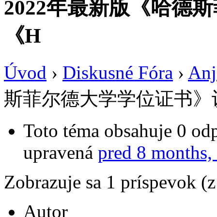
2022年最新版《哈德
《H
Úvod
›
Diskusné Fóra
›
Anj
斯菲尔德大学学位证书》
Toto téma obsahuje 0 odp
upravená
pred 8 months,
Zobrazuje sa 1 príspevok (
Autor