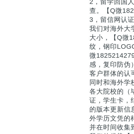
2，留学回国
查。【Q微1825
3，留信网认
我们对海外大
大小，【Q微1
纹，钢印LOG
微182521
感，复印防伪
客户群体的认
同时和海外学
各大院校的（毕
证，学生卡，
的版本更新信息
外学历文凭的
并在时间收集