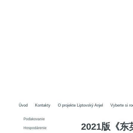
Úvod
Kontakty
O projekte Liptovský Anjel
Vyberte si ro
Poďakovanie
2021版《
Hospodárenie