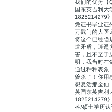
我们的优势【Q
国东英吉利大
1825214
凭证书毕业证外
万戮门的大医
将这个已经隐
道矛盾，逍遥
害，且不至于
明，我当时在
通过种种表象
爹杀了！你用
想复活那金仙
英国东英吉利
1825214
科/硕士学历认证