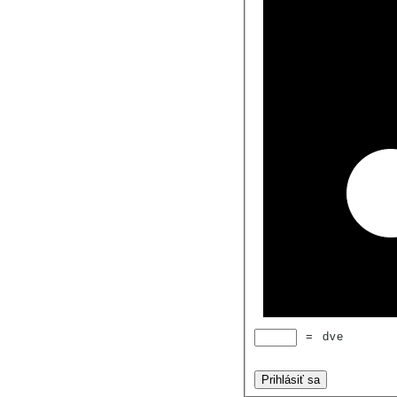
=
dve
Prihlásiť sa