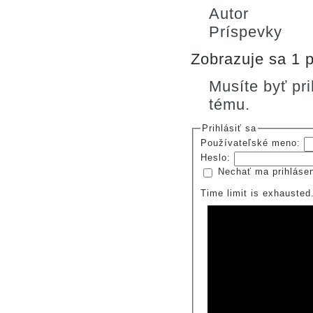
Autor
Príspevky
Zobrazuje sa 1 p
Musíte byť pr
tému.
Prihlásiť sa
Používateľské meno:
Heslo:
Nechať ma prihláse
Time limit is exhauste