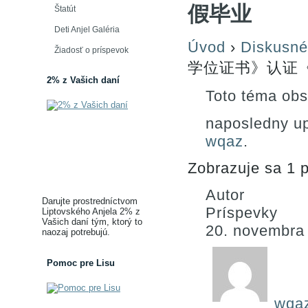
假毕业
Štatút
Deti Anjel Galéria
Úvod
›
Diskusné
Žiadosť o príspevok
学位证书》认证《
2% z Vašich daní
Toto téma obs
naposledny u
wqaz
.
Zobrazuje sa 1 p
Autor
Darujte prostredníctvom
Príspevky
Liptovského Anjela 2% z
Vašich daní tým, ktorý to
20. novembra
naozaj potrebujú.
Pomoc pre Lisu
wqa