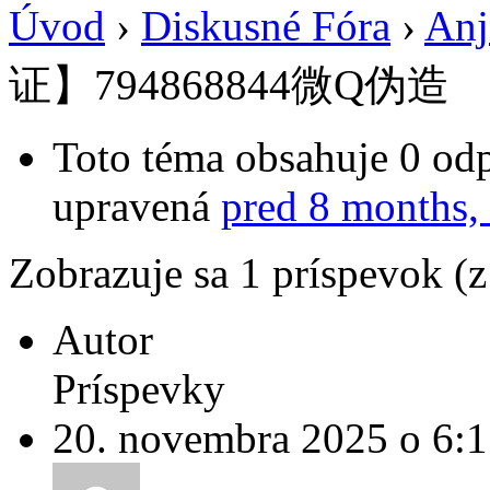
Úvod
›
Diskusné Fóra
›
Anj
证】794868844微Q伪造
Toto téma obsahuje 0 odp
upravená
pred 8 months,
Zobrazuje sa 1 príspevok (
Autor
Príspevky
20. novembra 2025 o 6:1