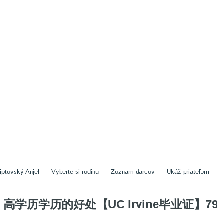
iptovský Anjel
Vyberte si rodinu
Zoznam darcov
Ukáž priateľom
高学历学历的好处【UC Irvine毕业证】79