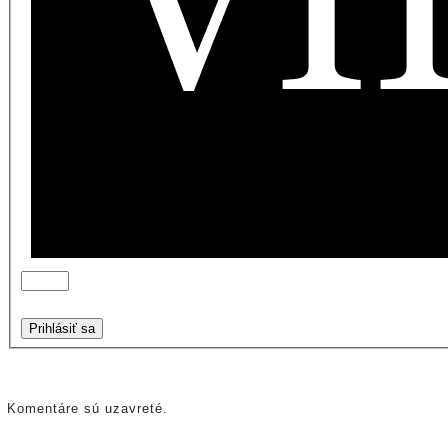
Prihlásiť sa
Komentáre sú uzavreté.