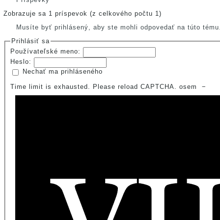
Zobrazuje sa 1 príspevok (z celkového počtu 1)
Musíte byť prihlásený, aby ste mohli odpovedať na túto tému
Prihlásiť sa
Používateľské meno:
Heslo:
Nechať ma prihláseného
Time limit is exhausted. Please reload CAPTCHA.
osem
−