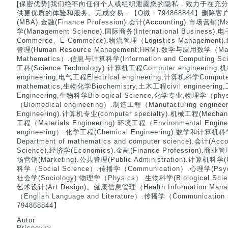
[保密优势]我们绝不向任何个人或组织泄露您的隐私，致力于在充
供更优质的体验和服务。完成交易，【Q微：794868844】删除客户资料(Bu
(MBA).金融(Finance Profession).会计(Accounting).市场营销(
学(Management Science).国际商务(International Business).电
Commerce、E-Commerce).物流管理（Logistics Management
管理(Human Resource Management;HRM).数学与应用数学（Mathe
Mathematics）.信息与计算科学(Information and Computing Scie
工科(Science Technology).计算机工程Computer engineering,
engineering,电气工程Electrical engineering,计算机科学Comput
mathematics,生物化学Biochemistry,土木工程civil engineering
Engineering,生物科学Biological Science,化学专业,物理学（p
（Biomedical engineering）.制造工程（Manufacturing engine
Engineering).计算机专业(computer specialty).机械工程(Mechan
工程（Materials Engineering).环境工程（Environmental Engi
engineering）.化学工程(Chemical Engineering).数学
Department of mathematics and computer science).会计(Acc
Science).经济学(Economics).金融(Finance Profession).商业管
场营销(Marketing).公共管理(Public Administration).计算机科学(
科学（Social Science）.传播学（Communication）.心理学(Psych
社会学(Sociology).物理学（Physics）.生物科学(Biological Sci
艺术设计(Art Design)。健康信息管理（Health Information M
（English Language and Literature）.传播学（Communicatio
794868844】
Autor
Príspevky