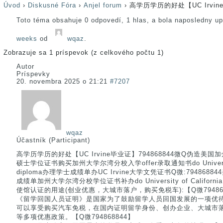
Úvod
›
Diskusné Fóra
›
Anjel forum
›
高学历学历的好处【UC Irvin
Toto téma obsahuje 0 odpovedí, 1 hlas, a bola naposledny u
weeks
od
wqaz
.
Zobrazuje sa 1 príspevok (z celkového počtu 1)
Autor
Príspevky
20. novembra 2025 o 21:21
#7207
wqaz
Účastník (Participant)
高学历学历的好处【UC Irvine毕业证】794868844微Q伪造
硕士学位证书购买加州大学尔湾分校入学offer录取通知书do University of
diploma办理学士成绩单办UC Irvine大学文凭证书Q微:79486
成绩单加州大学尔湾分校学位证书补办do University of California I
使馆认证的用途(创业优惠，大城市落户，购买免税车):【Q微794868
《留学回国人员证明》是国家为了鼓励留学人员回国发展的一项优
可以享受购买汽车免税，在国内证明留学身份、创办企业、大城市
等多项优惠政策。【Q微794868844】