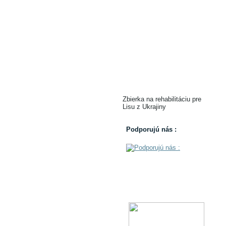
Zbierka na rehabilitáciu pre
Lisu z Ukrajiny
Podporujú nás :