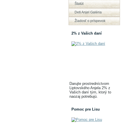
Štatút
Deti Anjel Galéria
Žiadosť o príspevok
2% z Vašich daní
Darujte prostredníctvom
Liptovského Anjela 2% z
Vašich daní tým, ktorý to
naozaj potrebujú.
Pomoc pre Lisu