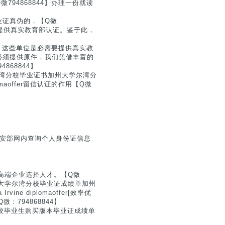
94868844】办理一份就读
业证真伪的，【Q微
要提供真实教育部认证。鉴于此，
4】这些单位是必需要提供真实教
必须提供原件，我们凭借丰富的
68844】
大学尔湾分校毕业证书加州大学尔湾分
iplomaoffer留信认证的作用【Q微
公安部网内查询个人身份证信息
高端企业选择人才。【Q微
美国加州大学尔湾分校毕业证成绩单加州
rvine diplomaoffer[效率优
794868844】
院校毕业生购买版本毕业证成绩单
）