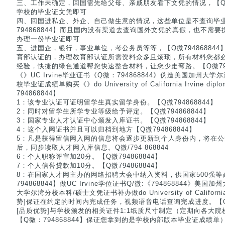
三、工作未确定，回国需先给父母、亲戚朋友看下文凭的情况，【Q微7
学校的毕业证文凭即可
四、回国进私企、外企、自己做生意的情况，这些单位是不查询毕
794868844】而且国内没有渠道去查询国外文凭的真假，也不需
办理一份毕业证即可
五、进国企，银行，事业单位，考公务员等等，【Q微79486884
育部认证的，办理教育部认证所需资料众多且烦琐，所有材料您都
经验，快捷的绿色通道帮您快速整合材料，让您少走弯路。【Q微7948
《》UC Irvine毕业证书《Q微：794868844》伪造美国加州
校毕业证成绩单购买《》do University of California Irvine d
794868844】
1：该专业认证可证明留学生真实留学身份。【Q微794868844】
2：同时对留学生所学专业等级给予评定。【Q微794868844】
3：国家专业人才认证中心颁发入库证书。【Q微794868844】
4：这个入网证书并且可以归档到地方【Q微794868844】
5：凡是获得留信网入网的信息将会逐步更新到个人身份内，将在
后，同步读取人才网入库信息。Q微/794 868844
6：个人职称评审加20分。【Q微794868844】
7：个人信誉贷款加10分。【Q微794868844】
8：在国家人才网主办的网络招聘大会中纳入资料，供国家500强等
794868844】做UC Irvine学位证书Q/微:《794868844》
大学尔湾分校本科/硕士文凭证书补办做do University of California I
势]保证在约定的时间内完成任务，视频语音电话查询完成进度。【Q微：
[品质优势]与学校颁发的相关证件1:1纸质尺寸制定（定期向各大
【Q微：794868844】保证您拿到的是学校内部版本毕业证成绩单