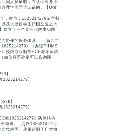
学回国人员证明，在认证业务上
员办理学历学位认证的。【Q微
，微信：1825214279留学归
，以及大批留学生归国立业之大
79】建立了一个专业化的由归国
同协作的服务体系。 《新西兰
5214279》《办理PIHMS
》校内原版制作ECE海牙留信
等（如信息不确定可以咨询顾
79】
25214279】
279】
25214279】
1825214279】防伪结构
叠。【Q微1825214279】
本文凭对照，质量得到了广大海