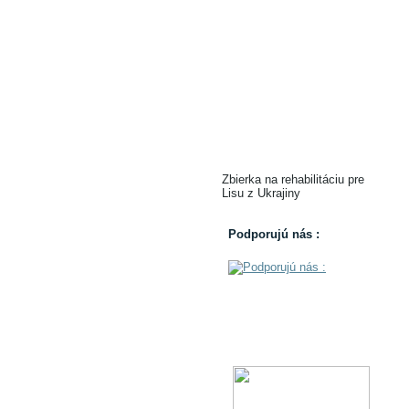
Zbierka na rehabilitáciu pre
Lisu z Ukrajiny
Podporujú nás :