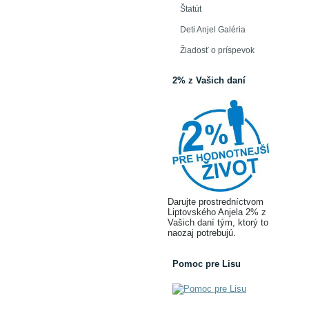
Štatút
Deti Anjel Galéria
Žiadosť o príspevok
2% z Vašich daní
Darujte prostredníctvom
Liptovského Anjela 2% z
Vašich daní tým, ktorý to
naozaj potrebujú.
Pomoc pre Lisu