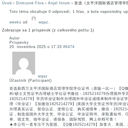
Úvod
›
Diskusné Fóra
›
Anjel forum
›
首选《太平洋国际酒店管理学院
Toto téma obsahuje 0 odpovedí, 1 hlas, a bola naposledny u
weeks
od
wqaz
.
Zobrazuje sa 1 príspevok (z celkového počtu 1)
Autor
Príspevky
20. novembra 2025 o 17:33
#6474
wqaz
Účastník (Participant)
首选新西兰太平洋国际酒店管理学院学位证书（原版一比一）【Q微182
科/硕士文凭证书办理硕士学位证书微信：1825214279办理国外
1825214279】学历毕业证制作办理国外毕业证成绩单制作毕业
理《毕业证》【加微信1825214279】|美国大学文凭证书学历|毕
办理真实认证、留信认证、使馆公证、购买成绩单，微信：182521
证，制造假国外大学文凭、毕业公证、毕业证明书、录取通知书、Of
单、假文凭、假毕业证、请假条、国际驾照、网上存档可查！
★本公司一直专注于为英国、【Q微1825214279】加拿大、美