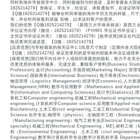
同时和海外学校留学中介，同时能做到与时俱进，及时掌握各大院
1825214279】资格证，学生卡，结业证，录取通知书，在读证
【Q微1825214279】能够在时间掌握的海外学历文凭的样版，
等，并在时间收集到原版 实物，以求达到客户的需求。
我们的优势【Q微1825214279】 《新西兰大学保录就读》新西
学位证书办理《微信：1825214279》《PIHMS 学位证书毕业
文凭证书毕业证外壳》《微信:1825214279》[效率优势]保证
电话查询完成进度。【Q微：1825214279】
[品质优势]与学校颁发的相关证件1:1纸质尺寸制定（定期向各大
【Q微：1825214279】保证您拿到的是学校内部版本毕业证成绩单
[保密优势]我们绝不向任何个人或组织泄露您的隐私，致力于在充
供更优质的体验和服务。完成交易，删除客户资料(Business Studies).
Profession).会计(Accounting).市场营销(Marketing Major).
Science).国际商务(International Business).电子商务(Electron
物流管理（Logistics Management).经济学(Economics).人力资源
Management;HRM).数学与应用数学（Mathematics and Appli
学(Information and Computing Sciences).统计学(Statistics).
算机工程Computer engineering,机械工程Mechanical engineerin
engineering,计算机科学Computer science,应用数学Applied ma
Biochemistry,土木工程civil engineering,工业工程Industrial Eng
Science,化学专业,物理学（physics）.生物医学工程（Biomedical
（Manufacturing engineering）电气工程专业(Electrical Engin
specialty).机械工程(Mechanical Engineering，ME).材料工程（Ma
程（Environmental Engineering）.土木工程（civil engineeri
Engineering).数学和计算机科学专业(数学计算机科学系 Department o