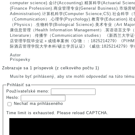
computer science).会计(Accounting).精算科学(Actuarial Sci
(Finance Profession).商业管理专业(General Business).市场营销
Administration).计算机科学(Computer Science;CS).社会科学（
（Communication）.心理学(Psychology).教育学(Education).社
（Physics）.生物科学(Biological Science).美术专业（Art Maj
康信息管理（Health Information Management）.英语语言文学（Eng
Literature）.传播学（Communication studies） 《新
店管理学院毕业证＋成绩单案例《Q/微：：1825214279》《PI
际酒店管理学院大学本科/硕士学历认证》《威信:1825214279》
Autor
Príspevky
Zobrazuje sa 1 príspevok (z celkového počtu 1)
Musíte byť prihlásený, aby ste mohli odpovedať na túto tému
Prihlásiť sa
Používateľské meno:
Heslo:
Nechať ma prihláseného
Time limit is exhausted. Please reload CAPTCHA.