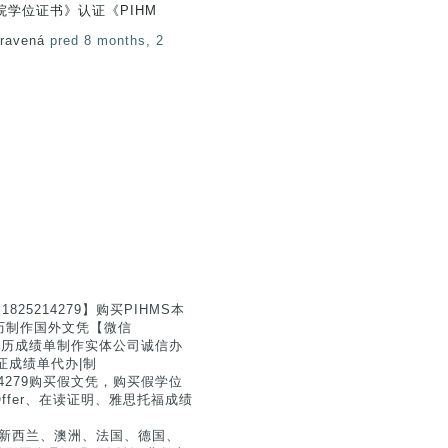
学位证书》认证《PIHM
pravená
pred 8 months, 2
5214279】购买PIHMS本
学历制作国外文凭【微信
证学历成绩单制作实体公司诚信办
业证成绩单代办|制
4279购买假文凭，购买假学位
fer、在读证明、雅思托福成绩
国、新西兰、澳洲、法国、德国、