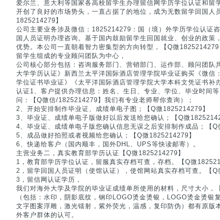
爱尔兰、意大利等国家各高校留学生办理留信网学历学位认证和留
开创了良好的市场势头，一直占据了的地位，成为无数留学回国人
1825214279】
公司主要业务涉及微信：1825214279：国（境）外学历学位认证咨询
国人员证明办理咨询。基于国内鼓励留学生回国就业、创业的政策
优势。本公司一直朝着智力密集型的方向转型，【Q微18252142
留学生组成的专业顾问团队为中心，
公司核心部分包括：咨询服务部门、营销部门、运作部、顾问团队共
大学学历认证》新西兰太平洋国际酒店管理学院毕业证购买《微信：182
学位证书毕业证》《太平洋国际酒店管理学院大学本科文凭证书补办
认证1、客户提供办理信息：姓名、生日、专业、学位、毕业时间
问：【Q微信/1825214279】我们有专业老师帮你查询）；
2、开始安排制作毕业证、成绩单电子图；【Q微1825214279】
3、毕业证、成绩单电子版做好以后发送给您确认；【Q微18252142
4、毕业证、成绩单电子版您确认信息无误之后安排制作成品；【Q微18
5、成品做好拍照或者视频给您确认；【Q微1825214279】
6、快递给客户（国内顺丰，国外DHL、UPS等快读邮寄）。
主营业务二，真实教育部学历认证【Q微1825214279】
1，教育部学历学位认证，留服真实存档可查，存档。【Q微1825214
2，留学回国人员证明（使馆认证），使馆网站真实存档可查。【Q微18
3，留信网认证学历，
我们对海外大学及学院的毕业证成绩单所使用的材料，尺寸大小，【Q微
（包括：水印，阴影底纹，钢印LOGO烫金烫银，LOGO烫金烫银复合重
文字图案浮雕，激光镭射，紫外荧光，温感，复印防伪）都有原版
外客户群体的认可。