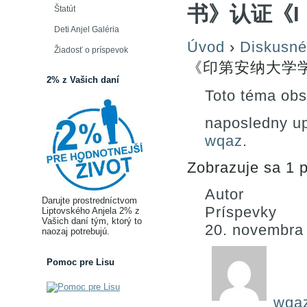
书》认证《I
Štatút
Deti Anjel Galéria
Úvod
›
Diskusné
Žiadosť o príspevok
《印第安纳大学
2% z Vašich daní
Toto téma obs
naposledny u
wqaz
.
Zobrazuje sa 1 p
Autor
Darujte prostredníctvom
Príspevky
Liptovského Anjela 2% z
Vašich daní tým, ktorý to
20. novembra
naozaj potrebujú.
Pomoc pre Lisu
wqa