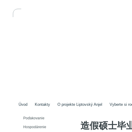
Úvod
Kontakty
O projekte Liptovský Anjel
Vyberte si ro
Poďakovanie
造假硕士毕
Hospodárenie