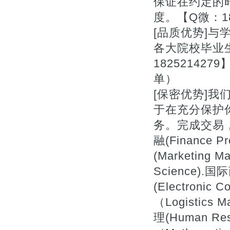
保证在约定的
度。【Q微：18
[品质优势]与
各大院校毕业
1825214
单）
[保密优势]
于在充分保护
务。完成交易，删除
融(Finance P
(Marketing
Science).国际
(Electroni
（Logistics
理(Human Re