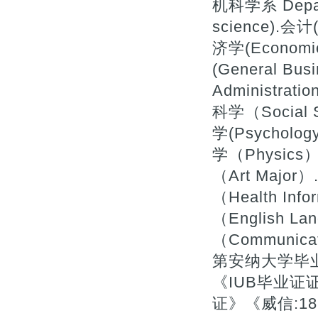
机科学系 Depart
science).会计(
济学(Economi
(General Bu
Administrat
科学（Social 
学(Psycholog
学（Physics）
（Art Majo
（Health In
（English La
（Communic
第安纳大学毕业
《IUB毕业
证》《威信:18