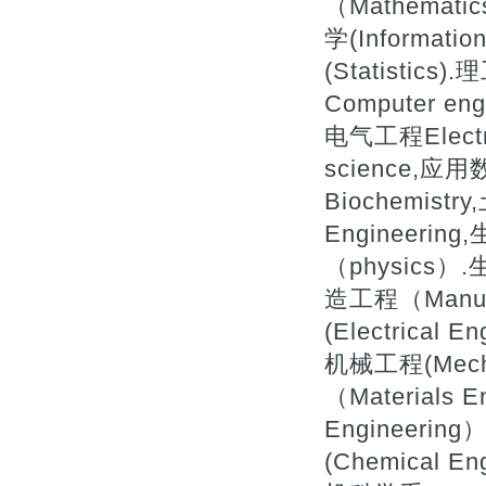
（Mathemati
学(Informatio
(Statistics
Computer eng
电气工程Electr
science,应用
Biochemistry
Engineerin
（physics）.
造工程（Manufa
(Electrical 
机械工程(Mecha
（Materials 
Engineerin
(Chemical