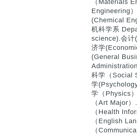
（Materials 
Engineerin
(Chemical
机科学系 Depart
science).会计(
济学(Economi
(General Bu
Administrat
科学（Social 
学(Psycholog
学（Physics）
（Art Majo
（Health In
（English La
（Communica