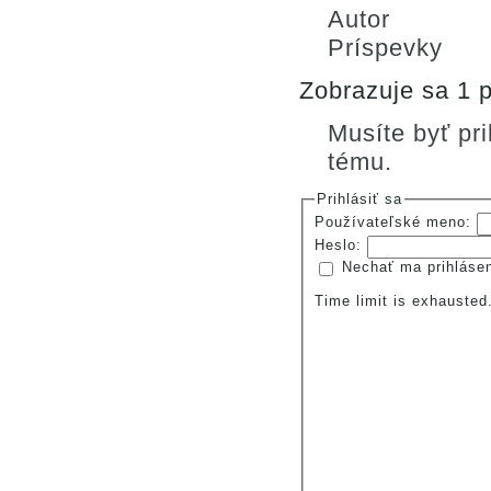
Autor
Príspevky
Zobrazuje sa 1 p
Musíte byť pr
tému.
Prihlásiť sa
Používateľské meno:
Heslo:
Nechať ma prihláse
Time limit is exhauste