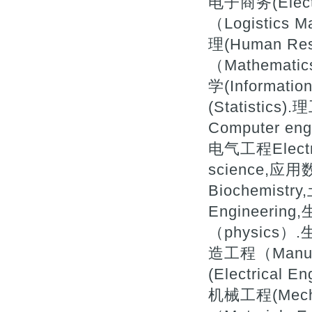
电子商务(Elect
（Logistics
理(Human Re
（Mathemati
学(Informatio
(Statistics
Computer eng
电气工程Electr
science,应用
Biochemistry
Engineerin
（physics）.
造工程（Manufa
(Electrical 
机械工程(Mecha