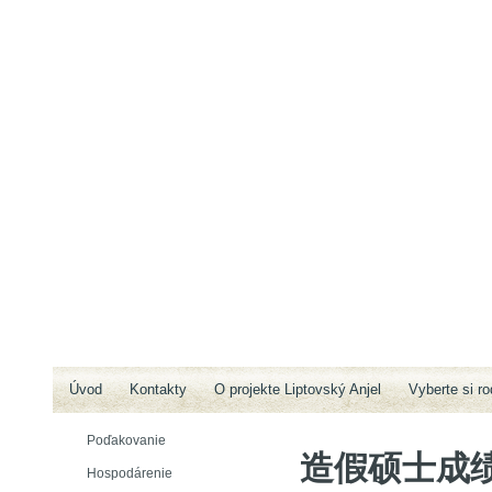
Úvod
Kontakty
O projekte Liptovský Anjel
Vyberte si ro
Poďakovanie
造假硕士成绩单
Hospodárenie