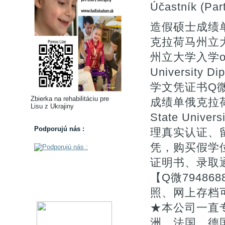
Účastník (Part
造假硕士成绩单
克拉荷马州立
州立大学入学off
Universit
学文凭证书Q微
Zbierka na rehabilitáciu pre
成绩单俄克拉荷
Lisu z Ukrajiny
State Unive
Podporujú nás :
理真实认证、
凭，购买假学
证明书、录取通
【Q微7948
照、网上存档
★本公司一直
洲、法国、德