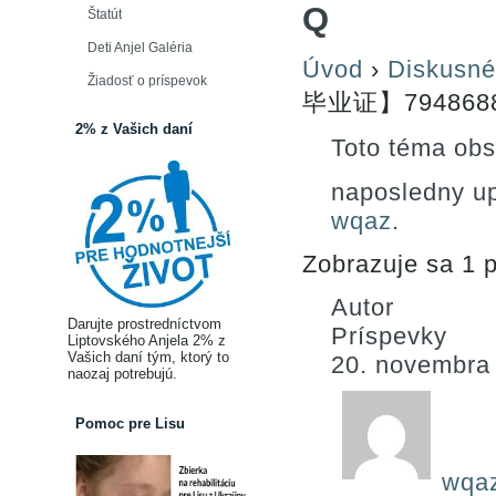
Q
Štatút
Deti Anjel Galéria
Úvod
›
Diskusné
Žiadosť o príspevok
毕业证】794868
2% z Vašich daní
Toto téma obs
naposledny u
wqaz
.
Zobrazuje sa 1 p
Autor
Darujte prostredníctvom
Príspevky
Liptovského Anjela 2% z
Vašich daní tým, ktorý to
20. novembra
naozaj potrebujú.
Pomoc pre Lisu
wqa