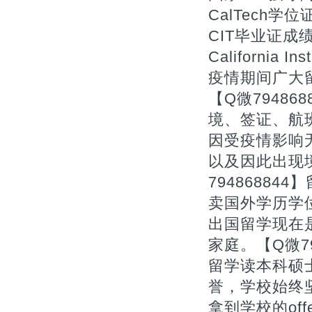
CalTech学
CIT毕业证成
California I
疫情期间广大
【Q微7948
境、签证、航
因受疫情影响
以及因此出现
7948688
卖国外学历学
出国留学现在
家庭。【Q微7
留学读本科硕
誉，学校始终
拿到学校的of