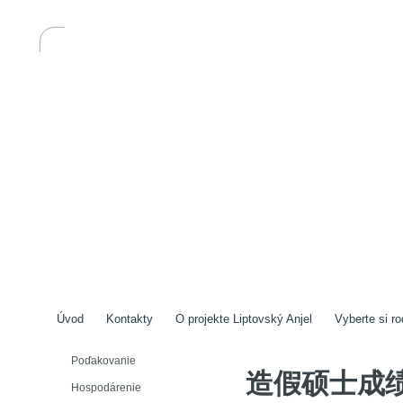
Úvod
Kontakty
O projekte Liptovský Anjel
Vyberte si ro
Poďakovanie
造假硕士成绩单
Hospodárenie