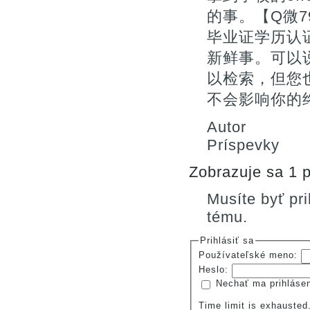
的事。【Q微7
毕业证学历认
新鲜事。可以
以检索，但您
不会影响你的终
Autor
Príspevky
Zobrazuje sa 1 p
Musíte byť pr
tému.
Prihlásiť sa
Používateľské meno:
Heslo:
Nechať ma prihláse
Time limit is exhauste