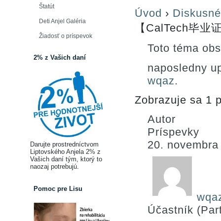
Štatút
Úvod
›
Diskusné
Deti Anjel Galéria
【CalTech毕业证
Žiadosť o príspevok
Toto téma obs
2% z Vašich daní
naposledny u
wqaz
.
Zobrazuje sa 1 p
Autor
Príspevky
20. novembra
Darujte prostredníctvom
Liptovského Anjela 2% z
Vašich daní tým, ktorý to
naozaj potrebujú.
Pomoc pre Lisu
wqa
Účastník (Part