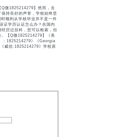
1825214279】然而，去
了保持良好的声誉，学校始终坚
要同时顺利从学校毕业并不是一件
到毕业证学历认证怎么办？在国内
都经历过挂科，您可以检索，但
Q微1825214279】《美
5214279》《Georgia
信:1825214279》学校原
.