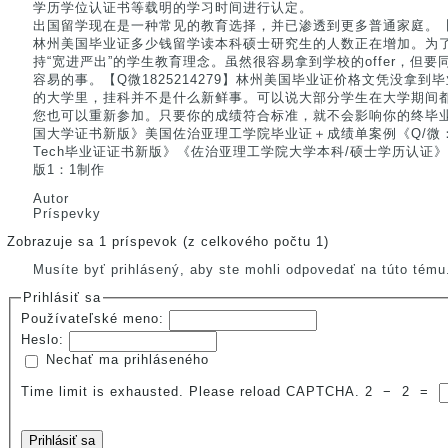
学历学位认证书等载明的学习时间进行认定。
出国留学现在是一种常见的教育选择，并已渗透到更多普通家庭。【Q微
林州美国毕业证多少钱留学读本科硕士研究生的人数正在增加。为
持“宽进严出”的学生教育理念。虽然很容易拿到学校的offer，但
容易的事。【Q微1825214279】林州美国毕业证价格文凭没拿
的大学里，挂科并不是什么新鲜事。可以说大部分学生在大学期间
您也可以重新参加。只要你的成绩符合标准，就不会影响你的终毕业。【
国大学证书新版》美国佐治亚理工学院毕业证＋成绩单案例《Q/微：：182
Tech毕业证证书新版》《佐治亚理工学院大学本科/硕士学历认证》《威
版1：1制作
Autor
Príspevky
Zobrazuje sa 1 príspevok (z celkového počtu 1)
Musíte byť prihlásený, aby ste mohli odpovedať na túto tému
Prihlásiť sa
Používateľské meno:
Heslo:
Nechať ma prihláseného
Time limit is exhausted. Please reload CAPTCHA.
2
−
2
=
Prihlásiť sa