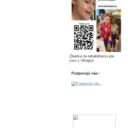
Zbierka na rehabilitáciu pre
Lisu z Ukrajiny
Podporujú nás :