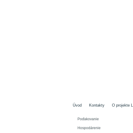
Úvod
Kontakty
O projekte L
Poďakovanie
Hospodárenie