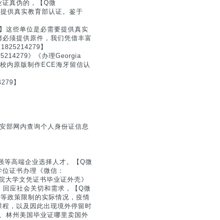
业证真伪的，【Q微
需要提供真实教育部认证。鉴于
79】这些单位是必需要提供真实
都必须提供原件，我们凭借丰富
5214279】
279》《办理Georgia
》校内原版制作ECE海牙留信认
】
279】
公安部网内查询个人身份证信息
0强等高端企业选择人才。【Q微
|学位证书办理《微信：
理工学院大学文凭证书毕业证外壳》
虑，回应社会关切和需求，【Q微
航班等政策限制的实际情况，疫情
课程，以及因此出现境外停留时
知书、林州美国毕业证哪里卖国外