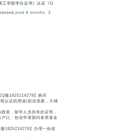
理工学院学位证书》认证《G
pravená
pred 8 months, 3
1825214279】购买
实使馆认证的用途(创业优惠，大城
待政策，留学人员持有此证明，
落户口、创业申请国内各类基金
825214279】办理一份就