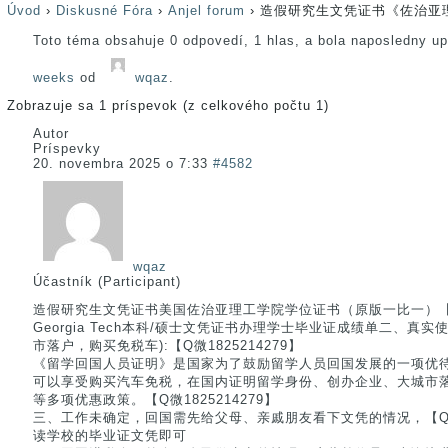
Úvod
›
Diskusné Fóra
›
Anjel forum
›
造假研究生文凭证书《佐治亚
Toto téma obsahuje 0 odpovedí, 1 hlas, a bola naposledny u
weeks
od
wqaz
.
Zobrazuje sa 1 príspevok (z celkového počtu 1)
Autor
Príspevky
20. novembra 2025 o 7:33
#4582
wqaz
Účastník (Participant)
造假研究生文凭证书美国佐治亚理工学院学位证书（原版一比一）【Q微
Georgia Tech本科/硕士文凭证书办理学士毕业证成绩单二、真
市落户，购买免税车):【Q微1825214279】
《留学回国人员证明》是国家为了鼓励留学人员回国发展的一项优
可以享受购买汽车免税，在国内证明留学身份、创办企业、大城市
等多项优惠政策。【Q微1825214279】
三、工作未确定，回国需先给父母、亲戚朋友看下文凭的情况，【Q微1
读学校的毕业证文凭即可