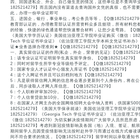
四、回国进私企、外企、自己做生意的情况，这些单位是不查询毕
1825214279】而且国内没有渠道去查询国外文凭的真假，也不
此，办理一份毕业证即可
五、进国企，银行，事业单位，考公务员等等，【Q微18252142
教育部认证的，办理教育部认证所需资料众多且烦琐，所有材料您
的经验，快捷的绿色通道帮您快速整合材料，让您少走弯路。【Q微182
《美国大学学历认证》美国佐治亚理工学院毕业证购买《微信：1825214
Tech 学位证书毕业证》《佐治亚理工学院大学本科文凭证书补办
证★业务选择办理准则★【Q微1825214279】【Q微1825214279
一、真实留信认证的作用(私企，外企，荣誉的见证):【Q微1825214
1：该专业认证可证明留学生真实留学身份。【Q微1825214279】
2：同时对留学生所学专业等级给予评定。【Q微1825214279】
3：国家专业人才认证中心颁发入库证书【Q微1825214279】
4：这个入网证书并且可以归档到地方【Q微1825214279】
5：凡是获得留信网入网的信息将会逐步更新到个人身份内，将在
后，同步读取人才网入库信息。【Q微1825214279】
6：个人职称评审加20分。【Q微1825214279】
7：个人信誉贷款加10分。【Q微1825214279】
8：在国家人才网主办的全国网络招聘大会中纳入资料，供国家50
1825214279】《美国大学保录就读》美国佐治亚理工学院毕业证
1825214279》《Georgia Tech 学位证书毕业证》《佐治亚
《微信:1825214279》为切实解决疫情期间广大留学人员所思所
1825214279】考虑到新冠疫情影响及各国（地）入境、签证、
期间留学人员因受疫情影响无法按时赴外学习而通过在线方式修读
间不符合要求的情况，【Q微1825214279】留学时间以录取通