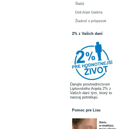
Štatút
Deti Anjel Galéria
Žiadosť o príspevok
2% z Vašich daní
Darujte prostredníctvom
Liptovského Anjela 2% z
Vašich daní tým, ktorý to
naozaj potrebujú.
Pomoc pre Lisu