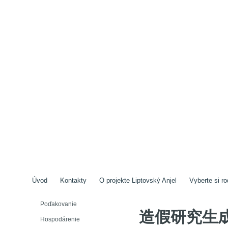
Úvod
Kontakty
O projekte Liptovský Anjel
Vyberte si ro
Poďakovanie
造假研究生
Hospodárenie