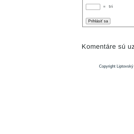
=
tri
Prihlásiť sa
Komentáre sú uz
Copyright Liptovský