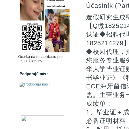
Účastník (Part
造假研究生成
【Q微1825
认证◆招聘代
1825214
◆校园代理，
Zbierka na rehabilitáciu pre
您服务专业服
Lisu z Ukrajiny
华大学毕业证购
Podporujú nás :
书毕业证》《
ECE海牙留信
需。主营业务一
成绩单：
1、毕业证＋成
必备证明材料