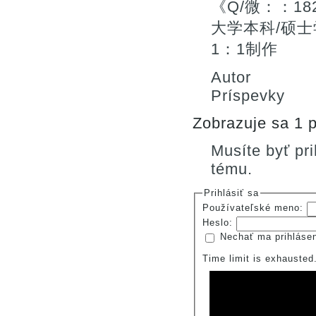
《Q/微：：1
大学本科/硕士
1：1制作
Autor
Príspevky
Zobrazuje sa 1 p
Musíte byť pr
tému.
Prihlásiť sa
Používateľské meno:
Heslo:
Nechať ma prihláse
Time limit is exhauste