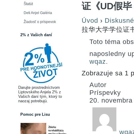
证《UD假毕
Štatút
Deti Anjel Galéria
Úvod
›
Diskusné
Žiadosť o príspevok
拉华大学学位证
2% z Vašich daní
Toto téma obs
naposledny u
wqaz
.
Zobrazuje sa 1 p
Autor
Darujte prostredníctvom
Príspevky
Liptovského Anjela 2% z
Vašich daní tým, ktorý to
20. novembra
naozaj potrebujú.
Pomoc pre Lisu
wqa