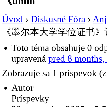
《unim
Úvod
›
Diskusné Fóra
›
Anj
《墨尔本大学学位证书》认
Toto téma obsahuje 0 odp
upravená
pred 8 months,
Zobrazuje sa 1 príspevok (
Autor
Príspevky