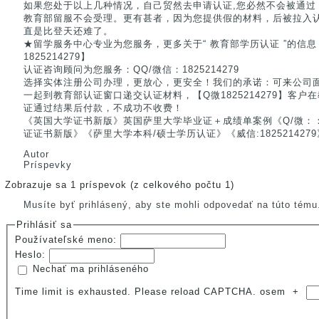
如果您处于以上几种情况，自己贸然去申请认证,您必然不会被通过
教育部留服不会受理。更有甚者，因为您提供假的材料，后被拉入
直是比登天还难了。
★留学服务中心专业为您服务，更多关于“ 教育部学历认证 ”的信
1825214279】
认证咨询顾问为您服务：QQ/微信：1825214279
选择实体注册公司办理，更放心，更安全！我们的承诺：可来公司
一起到教育部认证窗口递交认证材料，【Q微1825214279】客
证通过结果后付款，不成功不收费！
《英国大学证书新版》英国萨里大学毕业证＋成绩单案例《Q/微：：182
证证书新版》《萨里大学本科/硕士学历认证》《威信:182521427
Autor
Príspevky
Zobrazuje sa 1 príspevok (z celkového počtu 1)
Musíte byť prihlásený, aby ste mohli odpovedať na túto tému
Prihlásiť sa
Používateľské meno:
Heslo:
Nechať ma prihláseného
Time limit is exhausted. Please reload CAPTCHA.
osem
+