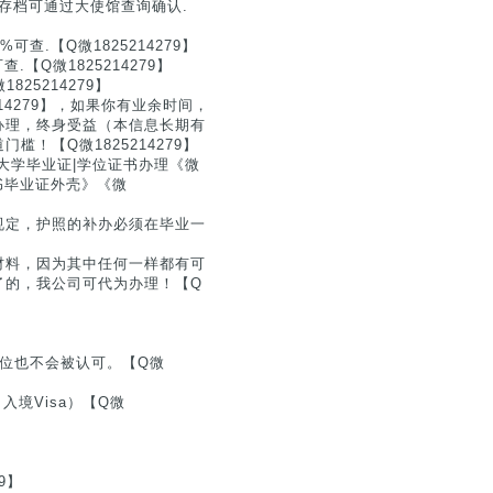
使馆存档可通过大使馆查询确认.
查.【Q微1825214279】
Q微1825214279】
25214279】
14279】，如果你有业余时间，
办理，终身受益（本信息长期有
！【Q微1825214279】
大学毕业证|学位证书办理《微
证书毕业证外壳》《微
规定，护照的补办必须在毕业一
材料，因为其中任何一样都有可
了的，我公司可代为办理！【Q
位也不会被认可。【Q微
入境Visa）【Q微
】
9】