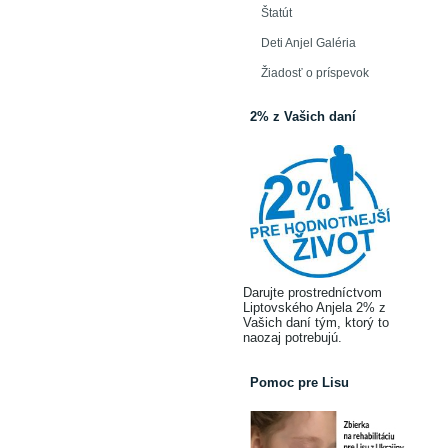
Štatút
Deti Anjel Galéria
Žiadosť o príspevok
2% z Vašich daní
Darujte prostredníctvom
Liptovského Anjela 2% z
Vašich daní tým, ktorý to
naozaj potrebujú.
Pomoc pre Lisu