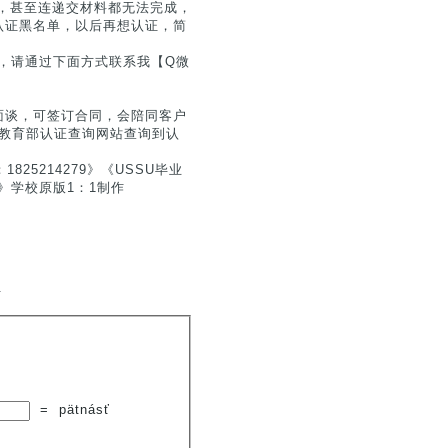
，甚至连递交材料都无法完成，
认证黑名单，以后再想认证，简
息，请通过下面方式联系我【Q微
面谈，可签订合同，会陪同客户
户在教育部认证查询网站查询到认
5214279》《USSU毕业
9》学校原版1：1制作
.
=
pätnásť