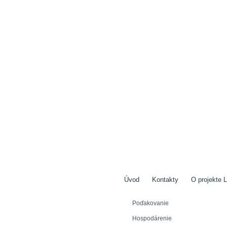
Úvod
Kontakty
O projekte L
Poďakovanie
Hospodárenie