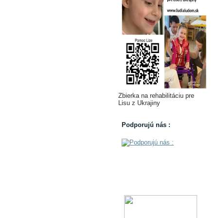
Zbierka na rehabilitáciu pre
Lisu z Ukrajiny
Podporujú nás :