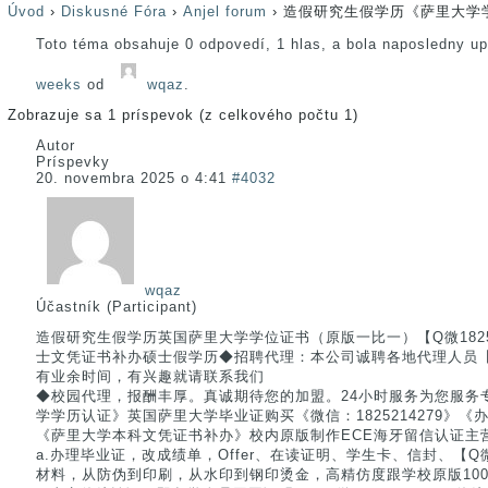
Úvod
›
Diskusné Fóra
›
Anjel forum
›
造假研究生假学历《萨里大学学
Toto téma obsahuje 0 odpovedí, 1 hlas, a bola naposledny u
weeks
od
wqaz
.
Zobrazuje sa 1 príspevok (z celkového počtu 1)
Autor
Príspevky
20. novembra 2025 o 4:41
#4032
wqaz
Účastník (Participant)
造假研究生假学历英国萨里大学学位证书（原版一比一）【Q微182521
士文凭证书补办硕士假学历◆招聘代理：本公司诚聘各地代理人员【Q微
有业余时间，有兴趣就请联系我们
◆校园代理，报酬丰厚。真诚期待您的加盟。24小时服务为您服务专
学学历认证》英国萨里大学毕业证购买《微信：1825214279》《
《萨里大学本科文凭证书补办》校内原版制作ECE海牙留信认证主
a.办理毕业证，改成绩单，Offer、在读证明、学生卡、信封、【Q微1
材料，从防伪到印刷，从水印到钢印烫金，高精仿度跟学校原版100