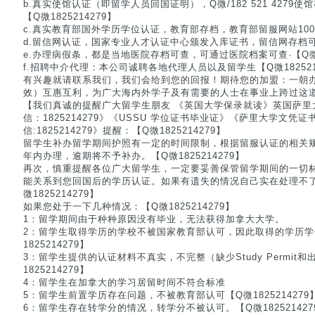
b.真实使馆认证（即留学人员回国证明），Q微/182 521 4279
【Q微1825214279】
c.真实教育部国外学历学位认证，教育部存档，教育部留服网站100%可
d.留信网认证，国家专业人才认证中心颁发入库证书，留信网存档可查.【
e.办理病假条，都是当地医院存档可查，可通过医院档案可查·【Q微18
f.招聘中介代理：本公司诚聘各地代理人员以及留学生【Q微18252
有兴趣就请联系我们，我们会给到您的回报！期待您的加盟：一朝
效）互惠互利，为广大海内外学子及有需要的人士在事业上跨过这道门槛
【我们真诚的提醒广大留学生朋友 《英国大学保录就读》英国萨里
信：1825214279》《USSU 学位证书毕业证》《萨里大学文凭
信:1825214279》提醒：【Q微1825214279】
留学生补办留学期间护照有一定的时间限制，根据留服认证的相关
年内办理，逾期将不予补办。【Q微1825214279】
再次，慎重提醒各位广大留学生，一定要妥善保管留学期间的一切
能关系到您回国后的学历认证。如果有遗失的情况自己实在处理不
微1825214279】
如果您处于一下几种情况：【Q微1825214279】
1：留学期间由于种种原因没有毕业，无法获得加拿大大学。
2：留学生取得学历的学校不被国家教育部认可，因此取得的学历学
1825214279】
3：留学生提供的认证材料不真实，不完整（缺少Study Permit和出
1825214279】
4：留学生在加拿大的学习居留时间不符合标准
5：留学生前置学历存在问题，不被教育部认可【Q微1825214279
6：留学生存在转学分的情况，转学分不被认可。【Q微182521427