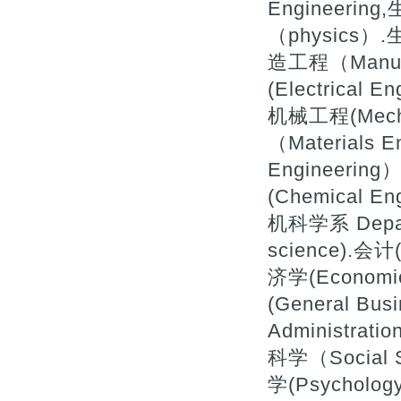
Engineerin
（physics）.
造工程（Manufa
(Electrical 
机械工程(Mecha
（Materials 
Engineerin
(Chemical
机科学系 Depart
science).会计(
济学(Economi
(General Bu
Administrat
科学（Social 
学(Psycholog