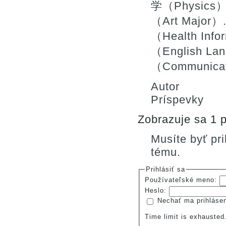
学（Physics）
（Art Majo
（Health In
（English La
（Communica
Autor
Príspevky
Zobrazuje sa 1 p
Musíte byť pr
tému.
Prihlásiť sa
Používateľské meno:
Heslo:
Nechať ma prihláse
Time limit is exhauste