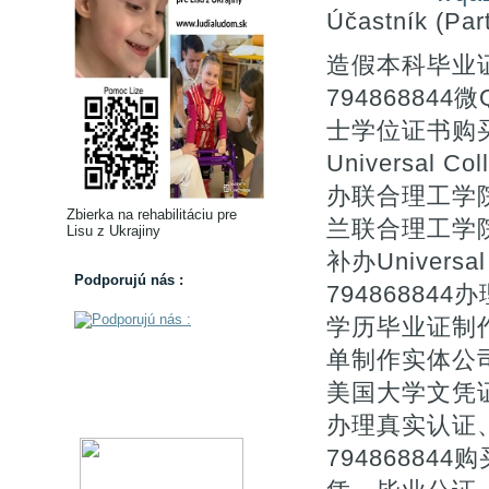
Účastník (Part
造假本科毕业
7948688
士学位证书购买
Universal C
办联合理工学院
Zbierka na rehabilitáciu pre
兰联合理工学
Lisu z Ukrajiny
补办Universal 
Podporujú nás :
79486884
学历毕业证制
单制作实体公司
美国大学文凭
办理真实认证
7948688