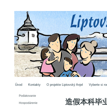
Úvod
Kontakty
O projekte Liptovský Anjel
Vyberte si ro
Poďakovanie
造假本科毕
Hospodárenie