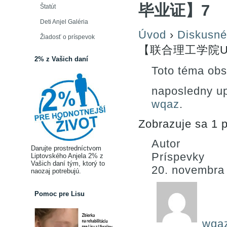
毕业证】7
Štatút
Deti Anjel Galéria
Úvod
›
Diskusné
Žiadosť o príspevok
【联合理工学院U
2% z Vašich daní
Toto téma obs
naposledny u
wqaz
.
Zobrazuje sa 1 p
Autor
Darujte prostredníctvom
Príspevky
Liptovského Anjela 2% z
Vašich daní tým, ktorý to
20. novembra
naozaj potrebujú.
Pomoc pre Lisu
wqa