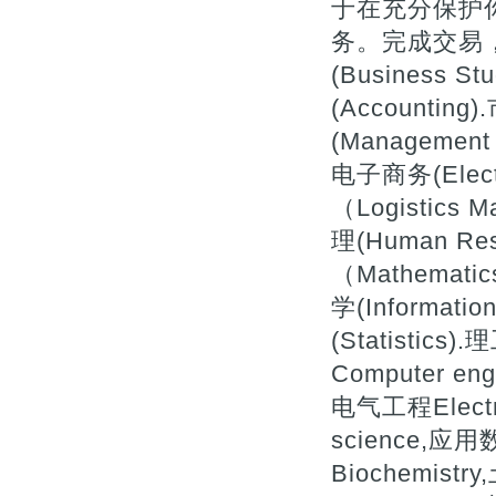
于在充分保护
务。完成交易，
(Business St
(Accountin
(Management 
电子商务(Elect
（Logistics
理(Human Re
（Mathemati
学(Informatio
(Statistics
Computer eng
电气工程Electr
science,应用
Biochemistry