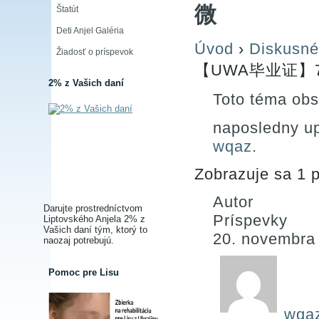
微
Štatút
Deti Anjel Galéria
Úvod
›
Diskusné
Žiadosť o príspevok
【UWA毕业证】79
2% z Vašich daní
Toto téma obs
naposledny u
wqaz
.
Zobrazuje sa 1 p
Autor
Darujte prostredníctvom
Príspevky
Liptovského Anjela 2% z
Vašich daní tým, ktorý to
20. novembra
naozaj potrebujú.
Pomoc pre Lisu
wqa