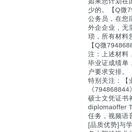
如果您计划在
少的。【Q微7
公务员，在您
外企企业，无
琐，所有材料
【Q微7948
注：上述材料，
毕业证成绩单
户要求安排。
特别关注：【业
《794868
硕士文凭证书补办做Un
diplomaof
任务，视频语音
[品质优势]与