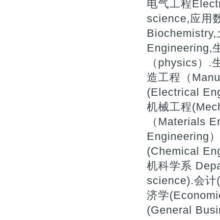
电气工程Electr
science,应用
Biochemistry
Engineerin
（physics）.
造工程（Manufa
(Electrical 
机械工程(Mecha
（Materials 
Engineerin
(Chemical
机科学系 Depart
science).会计(
济学(Economi
(General Bu