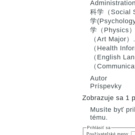
Administrat
科学（Social 
学(Psycholog
学（Physics）
（Art Majo
（Health In
（English La
（Communica
Autor
Príspevky
Zobrazuje sa 1 p
Musíte byť pr
tému.
Prihlásiť sa
Používateľské meno: