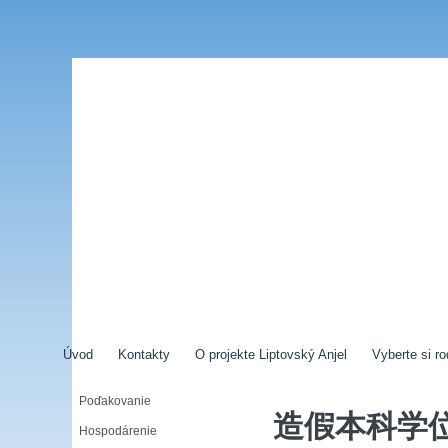
Úvod
Kontakty
O projekte Liptovský Anjel
Vyberte si ro
Poďakovanie
造假本科学位
Hospodárenie