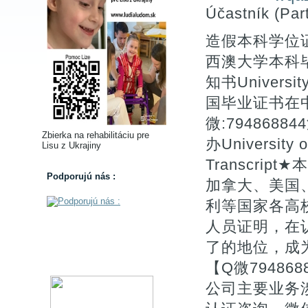
Účastník (Part
造假本科学位证
西澳大学本科毕
知书University 
国毕业证书在
微:79486
Zbierka na rehabilitáciu pre
办University o
Lisu z Ukrajiny
Transcri
Podporujú nás :
加拿大、美国
利等国家各高
人员证明，在
了的地位，成
【Q微794868
公司主要业务涉