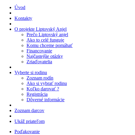
Úvod
Kontakty
O projekte Liptovský Anjel
Prečo Liptovský anjel
Ako to celé funguje
Komu chceme pomáhať
Financovanie
Najčastejšie otázky
Zriaďovatelia
Vyberte si rodinu
Zoznam rodín
Ako si vybrať rodinu
Koľko darovať ?
Registrácia
Dôverné informácie
Zoznam darcov
Ukáž priateľom
Poďakovanie