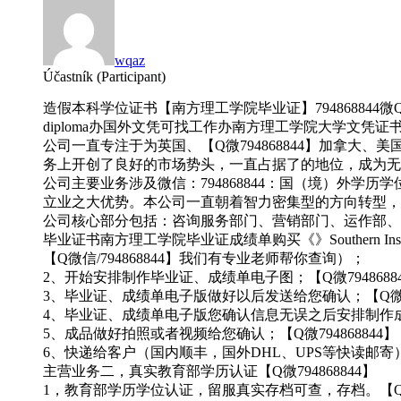
wqaz
Účastník (Participant)
造假本科学位证书【南方理工学院毕业证】794868844微Q伪造新
diploma办国外文凭可找工作办南方理工学院大学文凭证书Q微:7948
公司一直专注于为英国、【Q微794868844】加拿
务上开创了良好的市场势头，一直占据了的地位，成为无数留
公司主要业务涉及微信：794868844：国（境）外学
立业之大优势。本公司一直朝着智力密集型的方向转型，建
公司核心部分包括：咨询服务部门、营销部门、运作部、顾问
毕业证书南方理工学院毕业证成绩单购买《》Southern Inst
【Q微信/794868844】我们有专业老师帮你查询）；
2、开始安排制作毕业证、成绩单电子图；【Q微7948688
3、毕业证、成绩单电子版做好以后发送给您确认；【Q微794
4、毕业证、成绩单电子版您确认信息无误之后安排制作成品；
5、成品做好拍照或者视频给您确认；【Q微794868844】
6、快递给客户（国内顺丰，国外DHL、UPS等快读邮寄
主营业务二，真实教育部学历认证【Q微794868844】
1，教育部学历学位认证，留服真实存档可查，存档。【Q微79