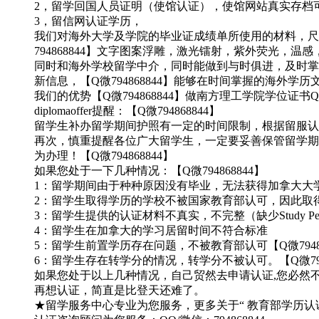
2，留学回国人员证明（使馆认证），使馆网站真实存档可查。
3，留信网认证学历，
我们对海外大学及学院的毕业证成绩单所使用的材料，尺寸大
794868844】文字图案浮雕，激光镭射，紫外荧光
同时和海外学校留学中介，同时能做到与时俱进，及时掌握
新信息，【Q微794868844】能够在时间掌握的海
我们的优势【Q微794868844】做南方理工学院学位证书Q/微:《
diplomaoffer提醒：【Q微794868844】
留学生补办留学期间护照有一定的时间限制，根据留服认证
再次，慎重提醒各位广大留学生，一定要妥善保管留学期
为办理！【Q微794868844】
如果您处于一下几种情况：【Q微794868844】
1：留学期间由于种种原因没有毕业，无法获得加拿大大
2：留学生取得学历的学校不被国家教育部认可，因此取得的
3：留学生提供的认证材料不真实，不完整（缺少Study Permi
4：留学生在加拿大的学习居留时间不符合标准
5：留学生前置学历存在问题，不被教育部认可【Q微79486
6：留学生存在转学分的情况，转学分不被认可。【Q微7948
如果您处于以上几种情况，自己贸然去申请认证,您必然
再想认证，简直是比登天还难了。
★留学服务中心专业为您服务，更多关于“ 教育部学历认证 