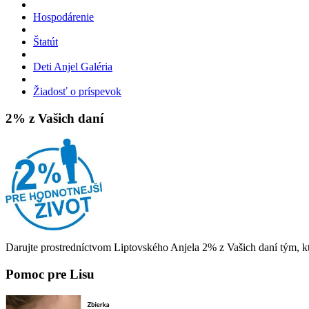
Hospodárenie
Štatút
Deti Anjel Galéria
Žiadosť o príspevok
2% z Vašich daní
Darujte prostredníctvom Liptovského Anjela 2% z Vašich daní tým, kt
Pomoc pre Lisu