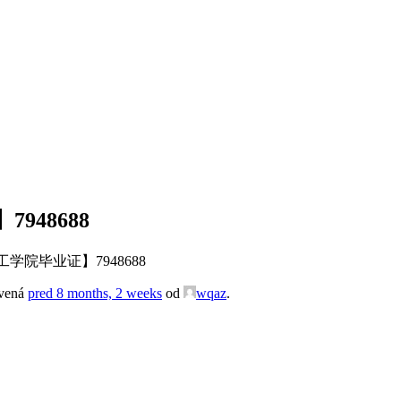
48688
院毕业证】7948688
avená
pred 8 months, 2 weeks
od
wqaz
.