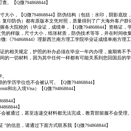
【Q微794868844】
小，【Q微794868844】防伪结构（包括：水印，阴影底纹
，温感，复印防伪）都有原版本文凭对照，质量得到了广大海外客户群
各大院校的（毕业证，成绩单，【Q微794868844】资格证
外学历文凭的样版，尺寸大小，纸张材质，防伪技术等等，并在时间收
794868844》理新西兰南方理工学院毕业证成绩单南方理工学院本科/硕士文凭
的相关规定，护照的补办必须在毕业一年内办理，逾期将不予补办。
间的一切材料，因为其中任何一样都有可能关系到您回国后的学
学。
学历学位也不会被认可。【Q微794868844】
t和出入境Visa）【Q微794868844】
8844】
68844】
不会被通过，甚至连递交材料都无法完成，教育部留服不会受理
”的信息，请通过下面方式联系我【Q微794868844】