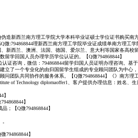
西兰南方理工学院大学本科毕业证硕士学位证书购买南方理工学院入学offer录取
68844理新西兰南方理工学院毕业证成绩单南方理工学院学位证书补办Southern
大、美国、新西兰、澳洲、法国、德国、爱尔兰、意大利等国家各高
学回国人员办理学历学位认证的。【Q微794868844】
历学位认证咨询，微信：794868844留学归国人员证明办理咨
立了一个专业化的由归国留学生组成的专业顾问团队为中心，【Q微7
团队共同协作的服务体系。【Q微794868844】《》南方理工学
itute of Technology diplomaoffer1、客户提供
44】
868844】
【Q微794868844】
）。
4868844】