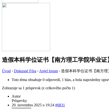
造假本科学位证书【南方理工学院毕业证】79
Úvod
›
Diskusné Fóra
›
Anjel forum
›
造假本科学位证书【南方理工学
Toto téma obsahuje 0 odpovedí, 1 hlas, a bola naposledny upr
Zobrazuje sa 1 príspevok (z celkového počtu 1)
Autor
Príspevky
20. novembra 2025 o 19:24
#6831