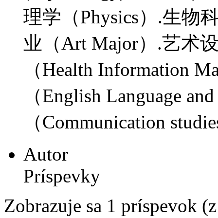
理学（Physics）.生物科学(
业（Art Major）.艺术
（Health Informatio
（English Language an
（Communication stu
Autor
Príspevky
Zobrazuje sa 1 príspevok (