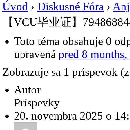
Úvod
›
Diskusné Fóra
›
Anj
【VCU毕业证】7948688
Toto téma obsahuje 0 odp
upravená
pred 8 months,
Zobrazuje sa 1 príspevok (
Autor
Príspevky
20. novembra 2025 o 14