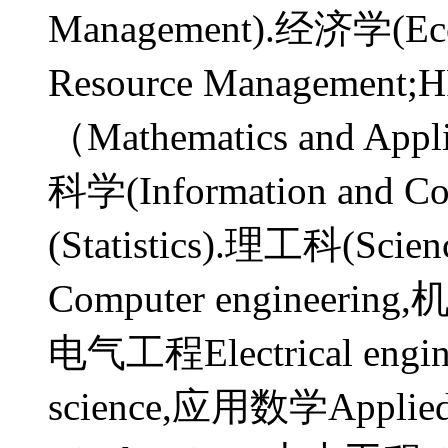
Management).经济学(E
Resource Managem
（Mathematics and Ap
科学(Information and C
(Statistics).理工科(Sc
Computer engineering,
电气工程Electrical eng
science,应用数学Applie