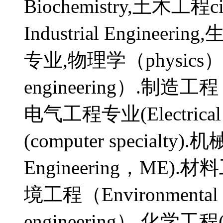
Biochemistry,土木工程ci
Industrial Engineerin
专业,物理学（physics）
engineering）.制造工程（M
电气工程专业(Electrical
(computer specialty).
Engineering，ME).材料工
境工程（Environmental 
engineering）.化学工程(C