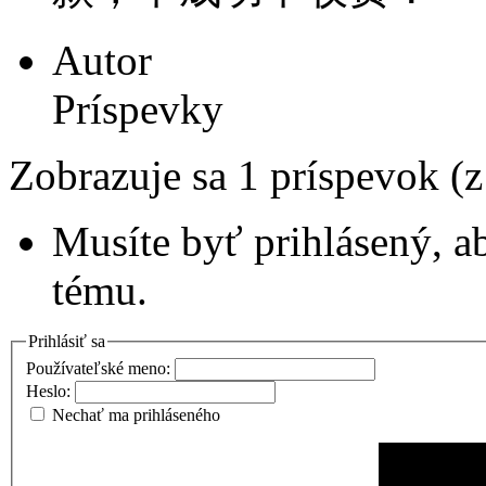
Autor
Príspevky
Zobrazuje sa 1 príspevok (
Musíte byť prihlásený, a
tému.
Prihlásiť sa
Používateľské meno:
Heslo:
Nechať ma prihláseného