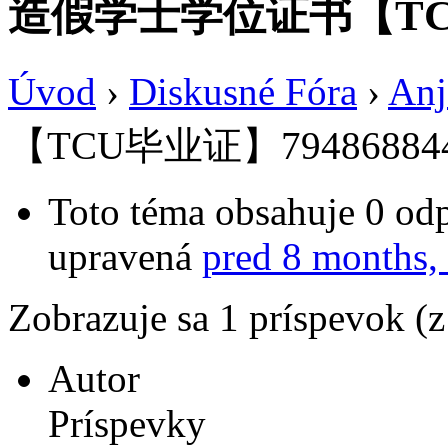
造假学士学位证书【TCU
Úvod
›
Diskusné Fóra
›
Anj
【TCU毕业证】79486884
Toto téma obsahuje 0 odp
upravená
pred 8 months,
Zobrazuje sa 1 príspevok (
Autor
Príspevky