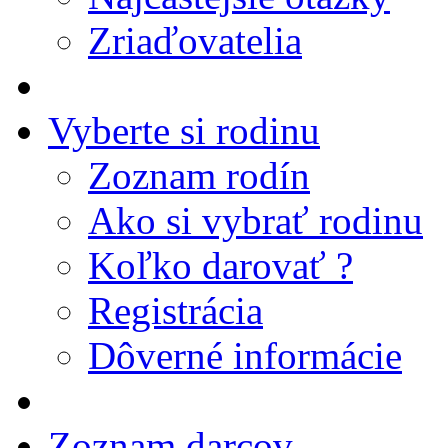
Zriaďovatelia
Vyberte si rodinu
Zoznam rodín
Ako si vybrať rodinu
Koľko darovať ?
Registrácia
Dôverné informácie
Zoznam darcov