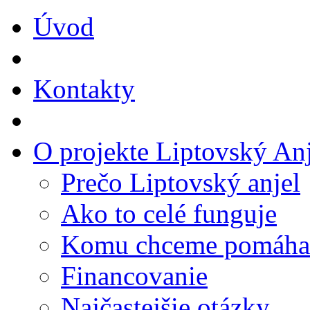
Úvod
Kontakty
O projekte Liptovský Anj
Prečo Liptovský anjel
Ako to celé funguje
Komu chceme pomáha
Financovanie
Najčastejšie otázky