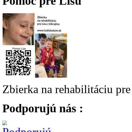
Pomoc pre Lisu
Zbierka na rehabilitáciu pr
Podporujú nás :