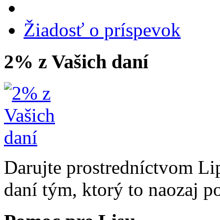
Žiadosť o príspevok
2% z Vašich daní
Darujte prostredníctvom Li
daní tým, ktorý to naozaj p