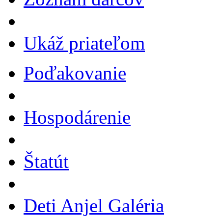
Ukáž priateľom
Poďakovanie
Hospodárenie
Štatút
Deti Anjel Galéria