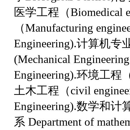
医学工程（Biomedical e
（Manufacturing engi
Engineering).计算机专业(
(Mechanical Enginee
Engineering).环境工程（En
土木工程（civil engine
Engineering).
系 Department of mathem