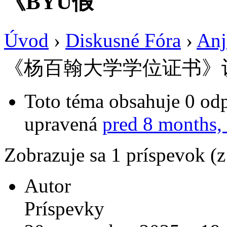
《BYU假
Úvod
›
Diskusné Fóra
›
Anj
《杨百翰大学学位证书》
Toto téma obsahuje 0 odp
upravená
pred 8 months,
Zobrazuje sa 1 príspevok (
Autor
Príspevky