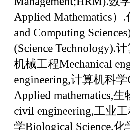
Management;HRM).数
Applied Mathematic
and Computing Scienc
(Science Technology)
机械工程Mechanical engi
engineering,计算机科学C
Applied mathematic
civil engineering,工业工
学Biological Scien