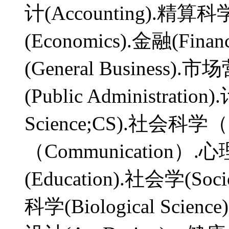
计(Accounting).精算科学(
(Economics).金融(Fina
(General Business).
(Public Administrati
Science;CS).社会科学（S
（Communication）.心
(Education).社会学(So
科学(Biological Scie