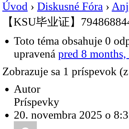
Úvod
›
Diskusné Fóra
›
Anj
【KSU毕业证】79486884
Toto téma obsahuje 0 odp
upravená
pred 8 months,
Zobrazuje sa 1 príspevok (
Autor
Príspevky
20. novembra 2025 o 8: