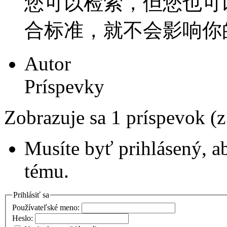
您可以检索，但您也可
合标准，就不会影响你的终
Autor
Príspevky
Zobrazuje sa 1 príspevok (
Musíte byť prihlásený, a
tému.
Prihlásiť sa
Používateľské meno:
Heslo: