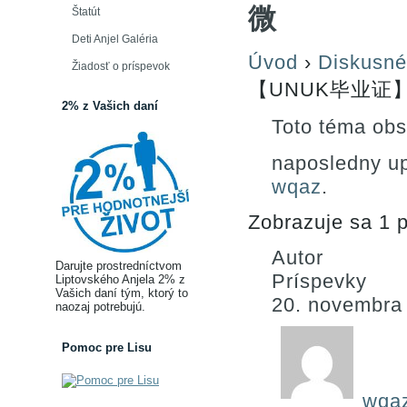
微
Štatút
Deti Anjel Galéria
Úvod
›
Diskusné
Žiadosť o príspevok
【UNUK毕业证】7
2% z Vašich daní
Toto téma obs
naposledny u
wqaz
.
Zobrazuje sa 1 p
Autor
Darujte prostredníctvom
Príspevky
Liptovského Anjela 2% z
Vašich daní tým, ktorý to
20. novembra
naozaj potrebujú.
Pomoc pre Lisu
wqa