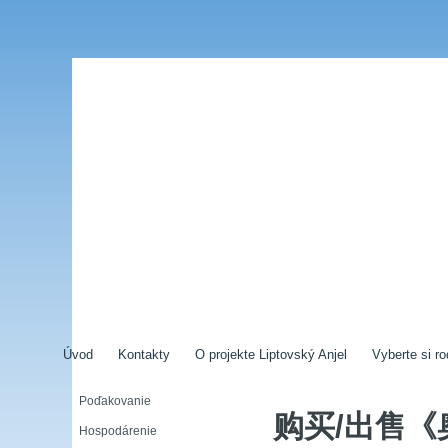
Úvod
Kontakty
O projekte Liptovský Anjel
Vyberte si ro
Poďakovanie
购买/出售
Hospodárenie