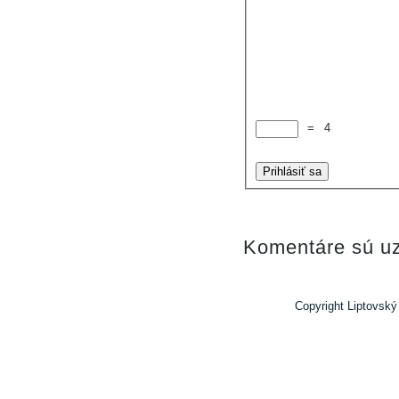
=
4
Prihlásiť sa
Komentáre sú uz
Copyright Liptovský