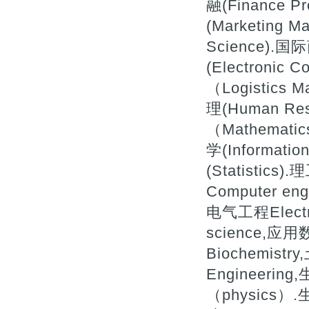
融(Finance P
(Marketing
Science).国际
(Electroni
（Logistics
理(Human Re
（Mathemati
学(Informatio
(Statistics
Computer eng
电气工程Electr
science,应用
Biochemistry
Engineerin
（physics）.