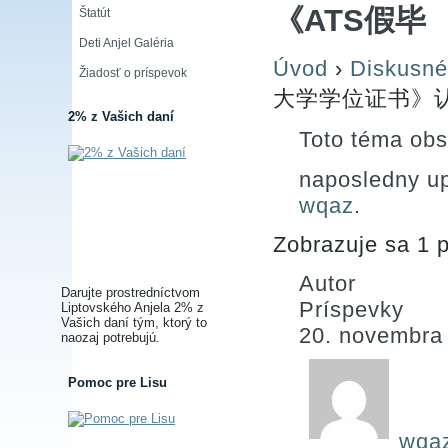
《ATS假毕
Štatút
Deti Anjel Galéria
Úvod
›
Diskusné
Žiadosť o príspevok
大学学位证书》认
2% z Vašich daní
Toto téma obs
naposledny u
wqaz
.
Zobrazuje sa 1 p
Autor
Darujte prostredníctvom
Príspevky
Liptovského Anjela 2% z
Vašich daní tým, ktorý to
20. novembra
naozaj potrebujú.
Pomoc pre Lisu
wqa