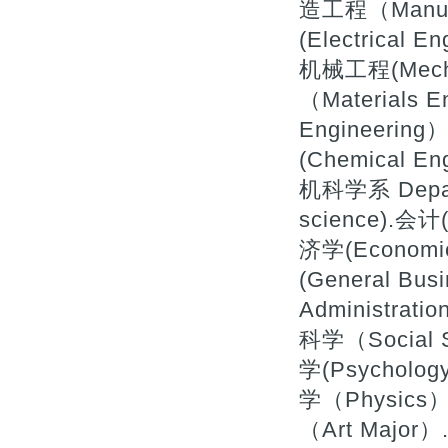
造工程（Manufa
(Electrical 
机械工程(Mecha
（Materials 
Engineerin
(Chemical
机科学系 Depart
science).会计(
济学(Economi
(General Bu
Administrat
科学（Social 
学(Psycholog
学（Physics）
（Art Majo