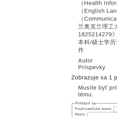
（Health In
（English La
（Communic
兰奥克兰理工
1825214
本科/硕士学历认
作
Autor
Príspevky
Zobrazuje sa 1 p
Musíte byť pr
tému.
Prihlásiť sa
Používateľské meno:
Heslo: