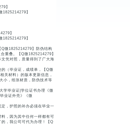
79】
25214279】
279】
25214279】
1825214279】防伪结构
叠。【Q微1825214279】
本文凭对照，质量得到了广大海
校的（毕业证，成绩单，【Q微
明等相关材料）的版本更新信息，
尺寸大小，纸张材质，防伪技术等
密大学毕业证|学位证书办理《微
证书毕业证外壳》《微
规定，护照的补办必须在毕业一
材料，因为其中任何一样都有可
了的，我公司可代为办理！【Q