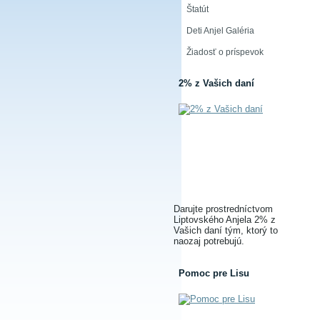
Štatút
Deti Anjel Galéria
Žiadosť o príspevok
2% z Vašich daní
Darujte prostredníctvom
Liptovského Anjela 2% z
Vašich daní tým, ktorý to
naozaj potrebujú.
Pomoc pre Lisu