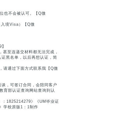
位也不会被认可。【Q微
入境Visa）【Q微
】
9】
，甚至连递交材料都无法完成，
认证黑名单，以后再想认证，简
息，请通过下面方式联系我【Q微
面谈，可签订合同，会陪同客户
户在教育部认证查询网站查询到认
825214279》《UM毕业证
9》学校原版1：1制作