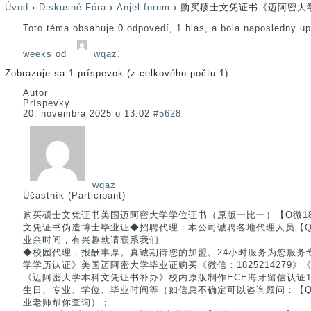
Úvod
›
Diskusné Fóra
›
Anjel forum
›
购买硕士文凭证书《迈阿密大
Toto téma obsahuje 0 odpovedí, 1 hlas, a bola naposledny u
weeks
od
wqaz
.
Zobrazuje sa 1 príspevok (z celkového počtu 1)
Autor
Príspevky
20. novembra 2025 o 13:02
#5628
wqaz
Účastník (Participant)
购买硕士文凭证书美国迈阿密大学学位证书（原版一比一）【Q微1825
文凭证书伪造博士毕业证◆招聘代理：本公司诚聘各地代理人员【Q微1
业余时间，有兴趣就请联系我们
◆校园代理，报酬丰厚。真诚期待您的加盟。24小时服务为您服务
学学历认证》美国迈阿密大学毕业证购买《微信：1825214279》
《迈阿密大学本科文凭证书补办》校内原版制作ECE海牙留信认证
生日、专业、学位、毕业时间等（如信息不确定可以咨询顾问：【Q微信/
业老师帮你查询）；