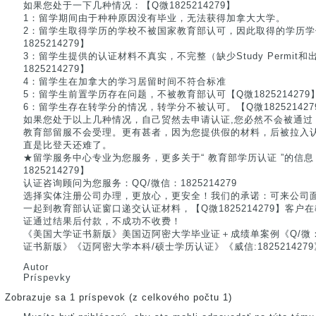
如果您处于一下几种情况：【Q微1825214279】
1：留学期间由于种种原因没有毕业，无法获得加拿大大学。
2：留学生取得学历的学校不被国家教育部认可，因此取得的学历学
1825214279】
3：留学生提供的认证材料不真实，不完整（缺少Study Permit和出
1825214279】
4：留学生在加拿大的学习居留时间不符合标准
5：留学生前置学历存在问题，不被教育部认可【Q微1825214279
6：留学生存在转学分的情况，转学分不被认可。【Q微182521427
如果您处于以上几种情况，自己贸然去申请认证,您必然不会被通过
教育部留服不会受理。更有甚者，因为您提供假的材料，后被拉入
直是比登天还难了。
★留学服务中心专业为您服务，更多关于“ 教育部学历认证 ”的信
1825214279】
认证咨询顾问为您服务：QQ/微信：1825214279
选择实体注册公司办理，更放心，更安全！我们的承诺：可来公司
一起到教育部认证窗口递交认证材料，【Q微1825214279】客
证通过结果后付款，不成功不收费！
《美国大学证书新版》美国迈阿密大学毕业证＋成绩单案例《Q/微：：1
证书新版》《迈阿密大学本科/硕士学历认证》《威信:182521427
Autor
Príspevky
Zobrazuje sa 1 príspevok (z celkového počtu 1)