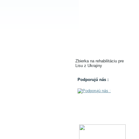
Zbierka na rehabilitáciu pre
Lisu z Ukrajiny
Podporujú nás :