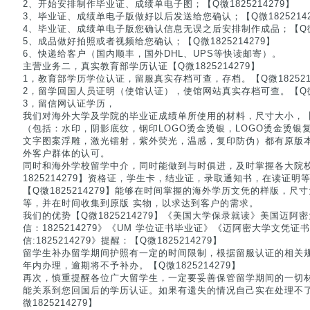
2、开始安排制作毕业证、成绩单电子图；【Q微1825214279】
3、毕业证、成绩单电子版做好以后发送给您确认；【Q微18252142
4、毕业证、成绩单电子版您确认信息无误之后安排制作成品；【Q微18
5、成品做好拍照或者视频给您确认；【Q微1825214279】
6、快递给客户（国内顺丰，国外DHL、UPS等快读邮寄）。
主营业务二，真实教育部学历认证【Q微1825214279】
1，教育部学历学位认证，留服真实存档可查，存档。【Q微1825214
2，留学回国人员证明（使馆认证），使馆网站真实存档可查。【Q微18
3，留信网认证学历，
我们对海外大学及学院的毕业证成绩单所使用的材料，尺寸大小，【Q微
（包括：水印，阴影底纹，钢印LOGO烫金烫银，LOGO烫金烫银复合重
文字图案浮雕，激光镭射，紫外荧光，温感，复印防伪）都有原版
外客户群体的认可。
同时和海外学校留学中介，同时能做到与时俱进，及时掌握各大院
1825214279】资格证，学生卡，结业证，录取通知书，在读证
【Q微1825214279】能够在时间掌握的海外学历文凭的样版，
等，并在时间收集到原版 实物，以求达到客户的需求。
我们的优势【Q微1825214279】《美国大学保录就读》美国迈阿
信：1825214279》《UM 学位证书毕业证》《迈阿密大学文凭
信:1825214279》提醒：【Q微1825214279】
留学生补办留学期间护照有一定的时间限制，根据留服认证的相关
年内办理，逾期将不予补办。【Q微1825214279】
再次，慎重提醒各位广大留学生，一定要妥善保管留学期间的一切
能关系到您回国后的学历认证。如果有遗失的情况自己实在处理不
微1825214279】