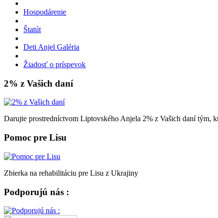
Hospodárenie
Štatút
Deti Anjel Galéria
Žiadosť o príspevok
2% z Vašich daní
Darujte prostredníctvom Liptovského Anjela 2% z Vašich daní tým, kt
Pomoc pre Lisu
Zbierka na rehabilitáciu pre Lisu z Ukrajiny
Podporujú nás :