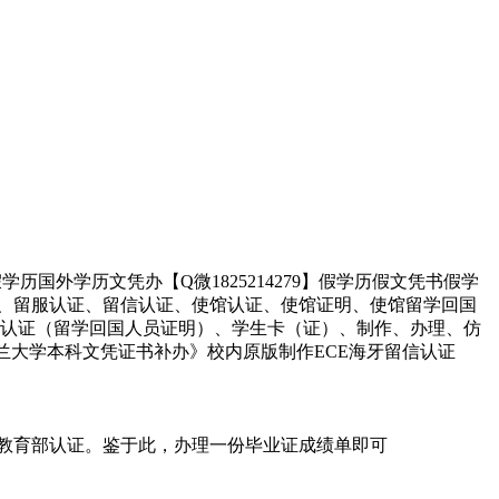
历国外学历文凭办【Q微1825214279】假学历假文凭书假学
认证、留服认证、留信认证、使馆认证、使馆证明、使馆留学回国
、使馆认证（留学回国人员证明）、学生卡（证）、制作、办理、仿
英格兰大学本科文凭证书补办》校内原版制作ECE海牙留信认证
真实教育部认证。鉴于此，办理一份毕业证成绩单即可