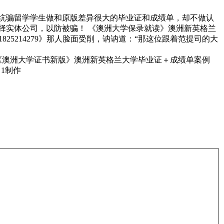
，挖坑骗留学学生做和原版差异很大的毕业证和成绩单，却不做认
，选择实体公司，以防被骗！ 《澳洲大学保录就读》澳洲新英格兰
825214279》那人脸面受削，讷讷道：“那这位跟着范提司的大
《澳洲大学证书新版》澳洲新英格兰大学毕业证＋成绩单案例
：1制作