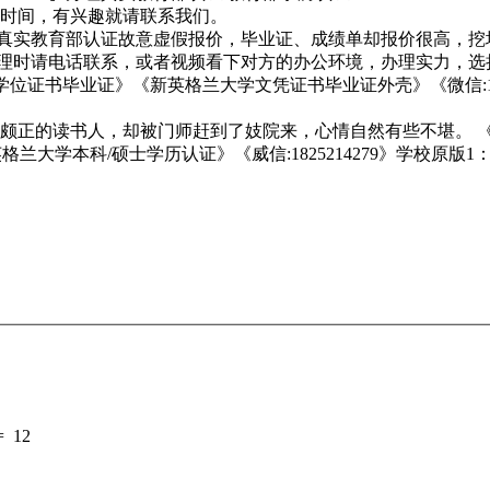
时间，有兴趣就请联系我们。
279】真实教育部认证故意虚假报价，毕业证、成绩单却报价很高
留心！办理时请电话联系，或者视频看下对方的办公环境，办理实力
NE 学位证书毕业证》《新英格兰大学文凭证书毕业证外壳》《微信:1
颇正的读书人，却被门师赶到了妓院来，心情自然有些不堪。 
英格兰大学本科/硕士学历认证》《威信:1825214279》学校原版1
=
12