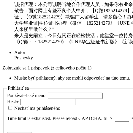
诚招代理：本公司诚聘当地合作代理人员，如果你有业余
敬告：面对网上有些不良个人中介，【Q微1825214
证，【Q微1825214279】欺骗广大留学生，请多
大学毕业证|学位证书办理《微信：1825214279》《U
人来楼里做什么？”
来人是史阐立，今日范闲正在轻松快活，他堂堂一位持身
《Q/微：：1825214279》《UNE毕业证证书新版》《新
Autor
Príspevky
Zobrazuje sa 1 príspevok (z celkového počtu 1)
Musíte byť prihlásený, aby ste mohli odpovedať na túto tému.
Prihlásiť sa
Používateľské meno:
Heslo:
Nechať ma prihláseného
Time limit is exhausted. Please reload CAPTCHA.
tri
×