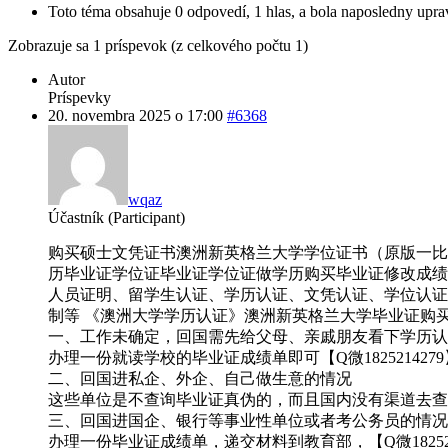
Toto téma obsahuje 0 odpovedí, 1 hlas, a bola naposledny upr
Zobrazuje sa 1 príspevok (z celkového počtu 1)
Autor
Príspevky
20. novembra 2025 o 17:00
#6368
wqaz
Účastník (Participant)
购买硕士文凭证书澳洲新英格兰大学学位证书（原版一比一）【
历毕业证学位证毕业证学位证做学历购买毕业证修改成绩单
人员证明、留学生认证、学历认证、文凭认证、学位认证、
制等 《澳洲大学学历认证》澳洲新英格兰大学毕业证购买《
一、工作未确定，回国需先给父母、亲戚朋友看下学历认
办理一份就读学校的毕业证成绩单即可【Q微1825214279
二、回国进私企、外企、自己做生意的情况
这些单位是不查询毕业证真伪的，而且国内没有渠道去查询
三、回国进国企、银行等事业性单位或者考公务员的情况
办理一份毕业证成绩单，递交材料到教育部，【Q微18252