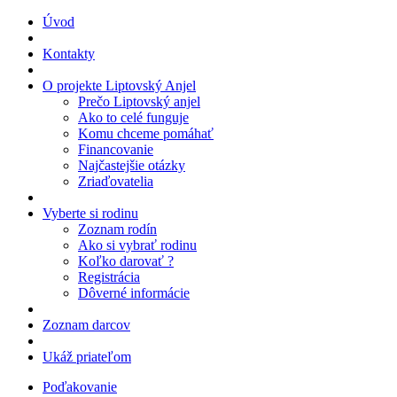
Úvod
Kontakty
O projekte Liptovský Anjel
Prečo Liptovský anjel
Ako to celé funguje
Komu chceme pomáhať
Financovanie
Najčastejšie otázky
Zriaďovatelia
Vyberte si rodinu
Zoznam rodín
Ako si vybrať rodinu
Koľko darovať ?
Registrácia
Dôverné informácie
Zoznam darcov
Ukáž priateľom
Poďakovanie