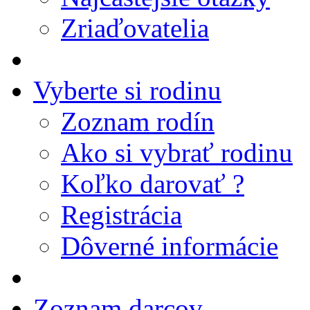
Zriaďovatelia
Vyberte si rodinu
Zoznam rodín
Ako si vybrať rodinu
Koľko darovať ?
Registrácia
Dôverné informácie
Zoznam darcov