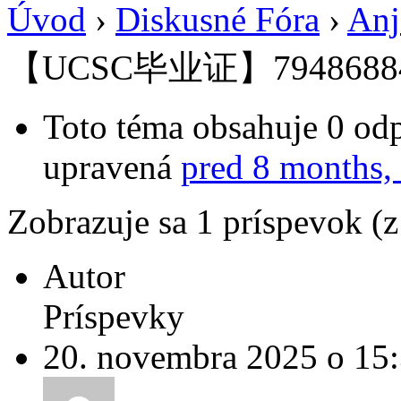
Úvod
›
Diskusné Fóra
›
Anj
【UCSC毕业证】7948688
Toto téma obsahuje 0 odp
upravená
pred 8 months,
Zobrazuje sa 1 príspevok (
Autor
Príspevky
20. novembra 2025 o 15