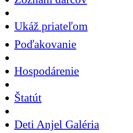
Ukáž priateľom
Poďakovanie
Hospodárenie
Štatút
Deti Anjel Galéria