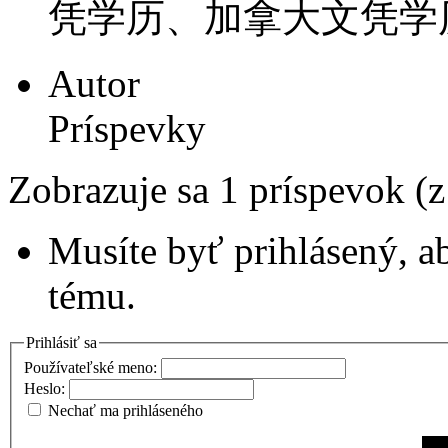
凭学历、加拿大文凭学
Autor
Príspevky
Zobrazuje sa 1 príspevok (
Musíte byť prihlásený, a
tému.
Prihlásiť sa
Používateľské meno:
Heslo:
Nechať ma prihláseného