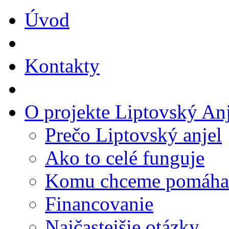
Úvod
Kontakty
O projekte Liptovský Anj
Prečo Liptovský anjel
Ako to celé funguje
Komu chceme pomáha
Financovanie
Najčastejšie otázky