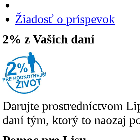
Žiadosť o príspevok
2% z Vašich daní
Darujte prostredníctvom Li
daní tým, ktorý to naozaj p