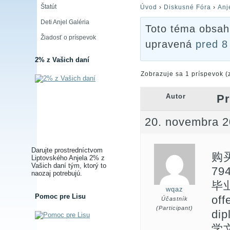
Štatút
Úvod
›
Diskusné Fóra
›
Anj
Deti Anjel Galéria
Toto téma obsahu
Žiadosť o príspevok
upravená
pred 8
2% z Vašich daní
Zobrazuje sa 1 príspevok (
Autor
Pr
20. novembra 2
Darujte prostredníctvom
购买
Liptovského Anjela 2% z
Vašich daní tým, ktorý to
7
naozaj potrebujú.
毕
wqaz
Pomoc pre Lisu
of
Účastník
(Participant)
di
学