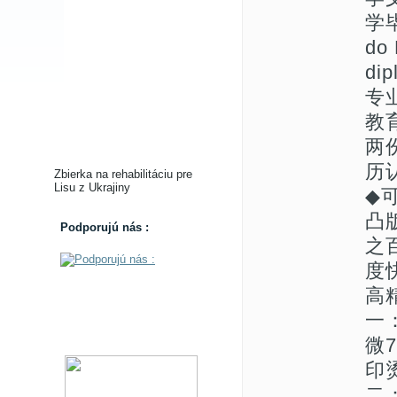
学
do 
di
专
教
两
历
Zbierka na rehabilitáciu pre
Lisu z Ukrajiny
◆
凸
Podporujú nás :
之
度
高
一
微
印
二