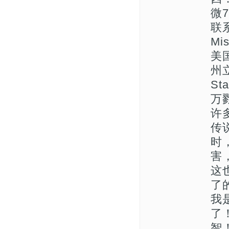
微7
联系
Mi
美
州立
St
万
许
传
时
害
这
了
我
了
智