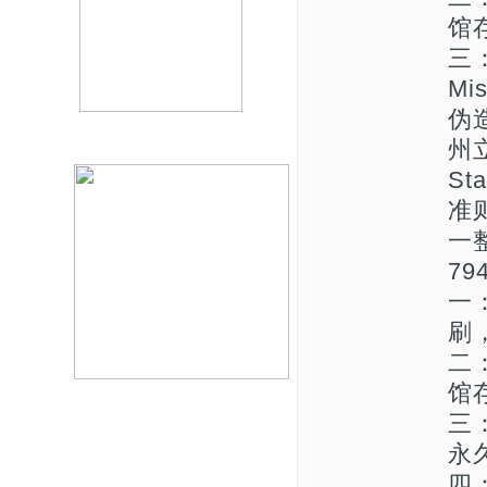
馆
三
Mi
伪
州立
St
准则
一
79
一
刷
二
馆存
三
永久
四