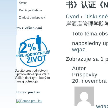
书》认证《
Štatút
Deti Anjel Galéria
Úvod
›
Diskusné
Žiadosť o príspevok
岸酒店管理学院
2% z Vašich daní
Toto téma obs
naposledny u
wqaz
.
Zobrazuje sa 1 p
Autor
Darujte prostredníctvom
Príspevky
Liptovského Anjela 2% z
Vašich daní tým, ktorý to
20. novembra
naozaj potrebujú.
Pomoc pre Lisu
wqa