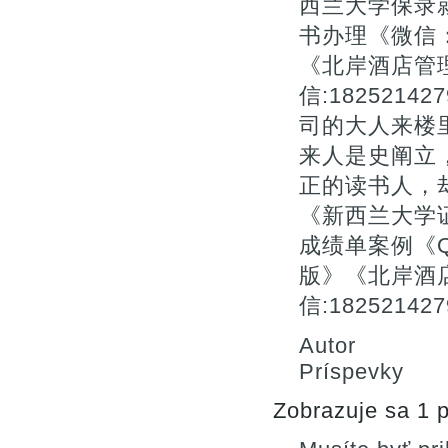
西兰大学保录
书办理《微信：1
《北岸酒店管
信:18252
司的大人来楼
来人是史阐立
正的读书人，
《新西兰大学
成绩单案例《Q/
版》《北岸酒
信:182521
Autor
Príspevky
Zobrazuje sa 1 p