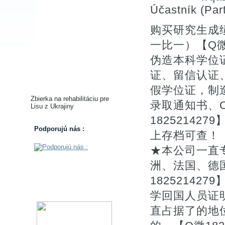
Účastník (Part
购买研究生成
一比一）【Q微1
伪造本科学位证
证、留信认证
假学位证，制
Zbierka na rehabilitáciu pre
录取通知书、O
Lisu z Ukrajiny
1825214
Podporujú nás :
上存档可查！
★本公司一直
洲、法国、德
1825214
学回国人员证
直占据了的地