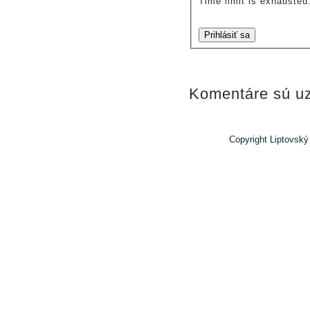
Time limit is exhauste
Prihlásiť sa
Komentáre sú uz
Copyright Liptovský