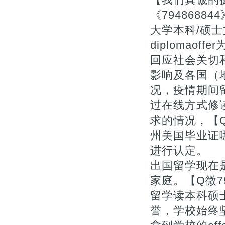
《794868
大学本科/硕士文凭
diplomao
回应社会关切和
影响及各国（
况，疫情期间
过在线方式修
求的情况，【Q
州美国毕业证
进行认定。
出国留学现在
家庭。【Q微7
留学读本科硕
誉，学校始终