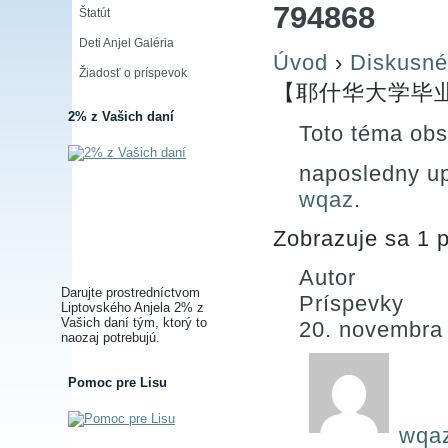
794868
Štatút
Deti Anjel Galéria
Úvod
›
Diskusné
Žiadosť o príspevok
【耶什华大学毕业证
2% z Vašich daní
Toto téma obs
naposledny u
wqaz
.
Zobrazuje sa 1 p
Autor
Darujte prostredníctvom
Príspevky
Liptovského Anjela 2% z
Vašich daní tým, ktorý to
20. novembra
naozaj potrebujú.
Pomoc pre Lisu
wqa