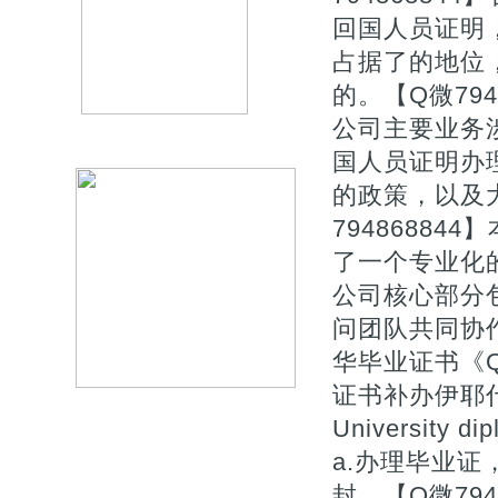
回国人员证明
占据了的地位
的。【Q微794
公司主要业务
国人员证明办
的政策，以及
7948688
了一个专业化
公司核心部分
问团队共同协作
华毕业证书《Q
证书补办伊耶什
University 
a.办理毕业证
封、【Q微79