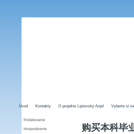
Úvod
Kontakty
O projekte Liptovský Anjel
Vyberte si ro
Poďakovanie
购买本科毕
Hospodárenie