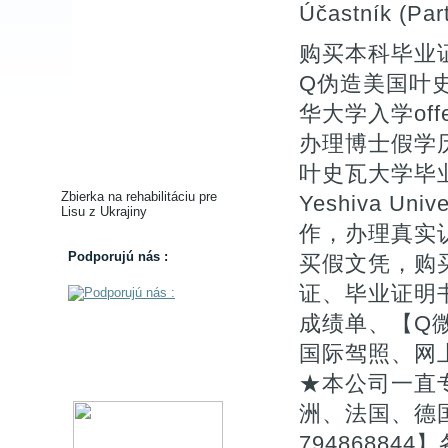
Účastník (Part
购买本科毕业证
Q伪造美国叶
华大学入学offer
办理博士假学历
叶史瓦大学毕
Zbierka na rehabilitáciu pre
Yeshiva Univ
Lisu z Ukrajiny
作，办理真实
Podporujú nás :
买假文凭，购
证、毕业证明书
成绩单、【Q微
国际驾照、网
★本公司一直
洲、法国、德
7948688