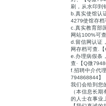
刷，从水印到钢
b.真实使馆认
4279使馆存档
c.真实教育
网站100%可查.
d.留信网认
网存档可查.【Q
e.办理病假
查·【Q微7948
f.招聘中介
7948688
我们会给到您
（本信息长期
的人士在事业上
【我们真诚的