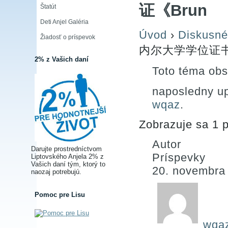
证《Brun
Štatút
Deti Anjel Galéria
Úvod
›
Diskusné
Žiadosť o príspevok
内尔大学学位证书
2% z Vašich daní
Toto téma obs
naposledny u
wqaz
.
Zobrazuje sa 1 p
Autor
Darujte prostredníctvom
Príspevky
Liptovského Anjela 2% z
Vašich daní tým, ktorý to
20. novembra
naozaj potrebujú.
Pomoc pre Lisu
wqa