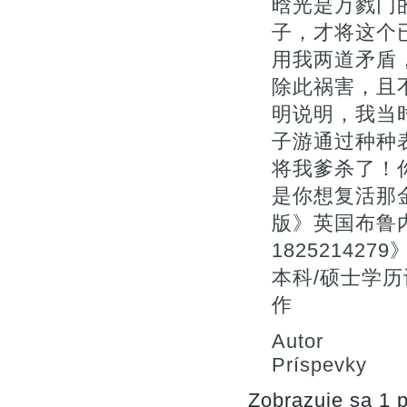
晗光是万戮门
子，才将这个
用我两道矛盾
除此祸害，且
明说明，我当
子游通过种种
将我爹杀了！
是你想复活那
版》英国布鲁
18252142
本科/硕士学历认
作
Autor
Príspevky
Zobrazuje sa 1 p