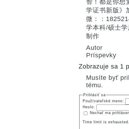
智！都是你想
学证书新版》
微：：1825
学本科/硕士学历
制作
Autor
Príspevky
Zobrazuje sa 1 p
Musíte byť pr
tému.
Prihlásiť sa
Používateľské meno:
Heslo:
Nechať ma prihláse
Time limit is exhauste