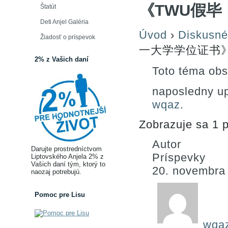
《TWU假毕
Štatút
Deti Anjel Galéria
Úvod
›
Diskusné
Žiadosť o príspevok
一大学学位证书
2% z Vašich daní
Toto téma obs
naposledny u
wqaz
.
Zobrazuje sa 1 p
Autor
Darujte prostredníctvom
Príspevky
Liptovského Anjela 2% z
Vašich daní tým, ktorý to
20. novembra
naozaj potrebujú.
Pomoc pre Lisu
wqa