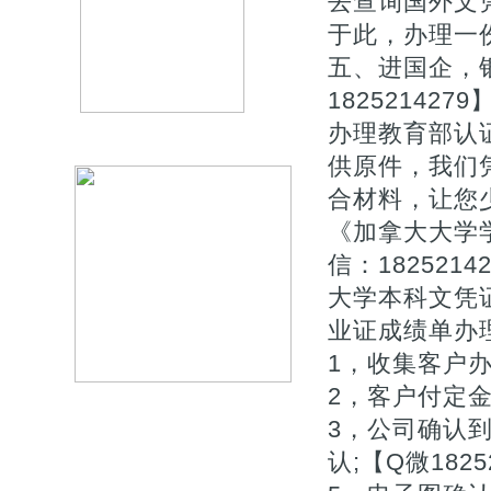
去查询国外文
于此，办理一
五、进国企，
1825214
办理教育部认
供原件，我们
合材料，让您少
《加拿大大学
信：18252
大学本科文凭
业证成绩单办理流
1，收集客户办理
2，客户付定金下
3，公司确认
认;【Q微1825