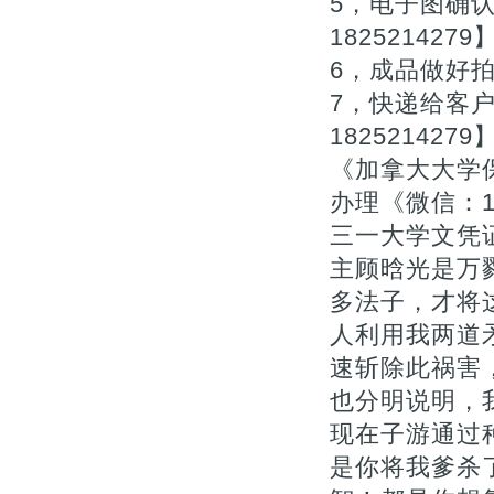
5，电子图确
1825214279
6，成品做好拍照
7，快递给客
1825214279
《加拿大大学
办理《微信：1
三一大学文凭证
主顾晗光是万
多法子，才将
人利用我两道
速斩除此祸害
也分明说明，
现在子游通过
是你将我爹杀