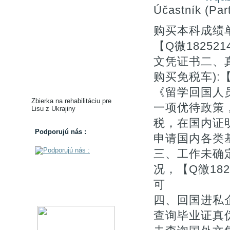
Účastník (Part
购买本科成绩
【Q微1825
文凭证书二、
购买免税车):【Q
《留学回国人
Zbierka na rehabilitáciu pre
一项优待政策
Lisu z Ukrajiny
税，在国内证
Podporujú nás :
申请国内各类基
三、工作未确
况，【Q微18
可
四、回国进私
查询毕业证真伪