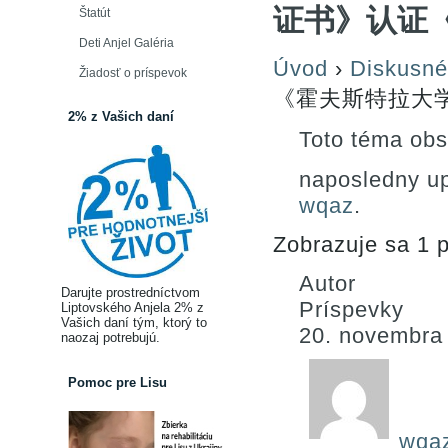
证书》认证
Štatút
Deti Anjel Galéria
Úvod
›
Diskusné
Žiadosť o príspevok
《霍夫斯特拉大
2% z Vašich daní
Toto téma obs
naposledny u
wqaz
.
Zobrazuje sa 1 p
Autor
Darujte prostredníctvom
Príspevky
Liptovského Anjela 2% z
Vašich daní tým, ktorý to
20. novembra
naozaj potrebujú.
Pomoc pre Lisu
wqa