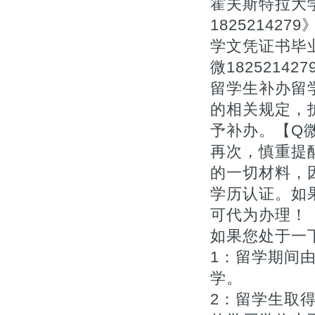
霍夫斯特拉大
18252142
学文凭证书毕业
微182521427
留学生补办留
的相关规定，
予补办。【Q微1
再次，慎重提
的一切材料，
学历认证。如
可代为办理！【Q
如果您处于一下
1：留学期间
学。
2：留学生取