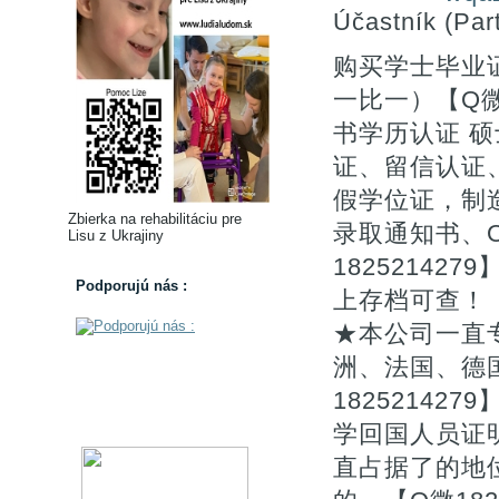
Účastník (Part
购买学士毕业
一比一）【Q微1
书学历认证 硕士
证、留信认证
假学位证，制
Zbierka na rehabilitáciu pre
录取通知书、O
Lisu z Ukrajiny
1825214
Podporujú nás :
上存档可查！
★本公司一直
洲、法国、德
1825214
学回国人员证
直占据了的地