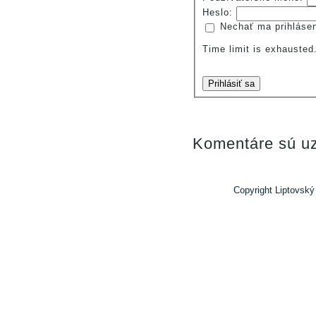
Heslo:
Nechať ma prihláse
Time limit is exhauste
Prihlásiť sa
Komentáre sú uz
Copyright Liptovský