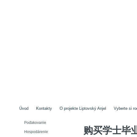
Úvod
Kontakty
O projekte Liptovský Anjel
Vyberte si ro
Poďakovanie
购买学士毕
Hospodárenie