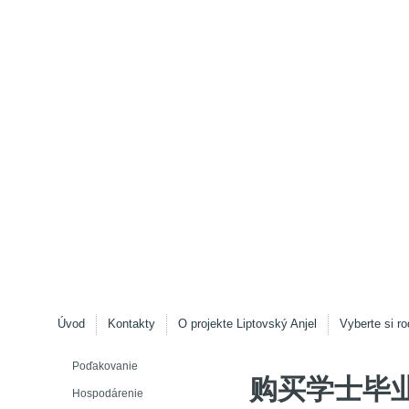
Úvod
Kontakty
O projekte Liptovský Anjel
Vyberte si ro
Poďakovanie
购买学士毕
Hospodárenie