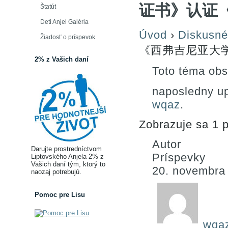
证书》认证
Štatút
Deti Anjel Galéria
Úvod
›
Diskusné
Žiadosť o príspevok
《西弗吉尼亚大
2% z Vašich daní
Toto téma obs
naposledny u
wqaz
.
Zobrazuje sa 1 p
Autor
Darujte prostredníctvom
Príspevky
Liptovského Anjela 2% z
Vašich daní tým, ktorý to
20. novembra
naozaj potrebujú.
Pomoc pre Lisu
wqa