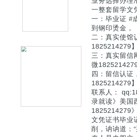
业务选择办理准则
一整套留学文凭
一：毕业证 
到钢印烫金，
二：真实使馆
1825214279
三：真实留信
微182521427
四：留信认证
1825214279
联系人： qq:1
录就读》美国
1825214
文凭证书毕业证
削，讷讷道：