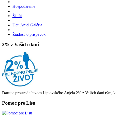
Hospodárenie
Štatút
Deti Anjel Galéria
Žiadosť o príspevok
2% z Vašich daní
Darujte prostredníctvom Liptovského Anjela 2% z Vašich daní tým, kt
Pomoc pre Lisu