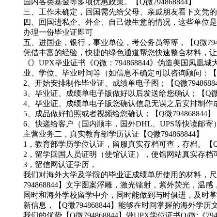
国内各类基金等多项优惠政策。【Q微794868844】
三、工作未确定，回国需先给父母、亲戚朋友看下文凭的情况
四、回国进私企、外企、自己做生意的情况，这些单位是不
办理一份毕业证即可
五、进国企，银行，事业单位，考公务员等等，【Q微79
凭借丰富的经验，快捷的绿色通道帮您快速整合材料，让您少走
《》UPX毕业证书《Q微：794868844》伪造美国凤凰城大学文
业、学位、毕业时间等（如信息不确定可以咨询顾问：【Q微
2、开始安排制作毕业证、成绩单电子图；【Q微7948688
3、毕业证、成绩单电子版做好以后发送给您确认；【Q微794
4、毕业证、成绩单电子版您确认信息无误之后安排制作成品；
5、成品做好拍照或者视频给您确认；【Q微794868844】
6、快递给客户（国内顺丰，国外DHL、UPS等快读邮寄
主营业务二，真实教育部学历认证【Q微794868844】
1，教育部学历学位认证，留服真实存档可查，存档。【Q微79
2，留学回国人员证明（使馆认证），使馆网站真实存档可查。
3，留信网认证学历，
我们对海外大学及学院的毕业证成绩单所使用的材料，尺寸大
794868844】文字图案浮雕，激光镭射，紫外荧光
同时和海外学校留学中介，同时能做到与时俱进，及时掌握
新信息，【Q微794868844】能够在时间掌握的海
我们的优势【Q微794868844】做UPX学位证书Q/微:《7948