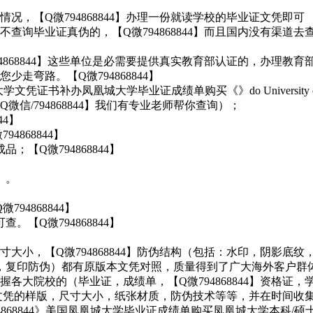
，【Q微794868844】办理一份就读学校的毕业证文凭即可
查询毕业证真伪的，【Q微794868844】而且国内没有渠道
4868844】这些单位是必需要提供真实教育部认证的，办理教
弯路。【Q微794868844】
凭证书补办凤凰城大学毕业证成绩单购买《》do University of P
信/794868844】我们有专业老师帮你查询）；
44】
868844】
【Q微794868844】
）。
4868844】
【Q微794868844】
小，【Q微794868844】防伪结构（包括：水印，阴影底纹
，温感，复印防伪）都有原版本文凭对照，质量得到了广大海外客户群
各大院校的（毕业证，成绩单，【Q微794868844】资格证
外学历文凭的样版，尺寸大小，纸张材质，防伪技术等等，并在时间收
68844》美国凤凰城大学毕业证成绩单购买凤凰城大学本科/硕士文凭证书补办做do