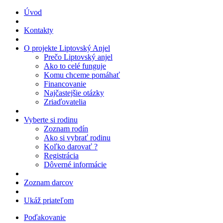
Úvod
Kontakty
O projekte Liptovský Anjel
Prečo Liptovský anjel
Ako to celé funguje
Komu chceme pomáhať
Financovanie
Najčastejšie otázky
Zriaďovatelia
Vyberte si rodinu
Zoznam rodín
Ako si vybrať rodinu
Koľko darovať ?
Registrácia
Dôverné informácie
Zoznam darcov
Ukáž priateľom
Poďakovanie