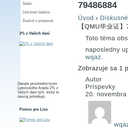
79486884
Štatút
Deti Anjel Galéria
Úvod
›
Diskusné
Žiadosť o príspevok
【QMU毕业证】79
2% z Vašich daní
Toto téma obs
naposledny u
wqaz
.
Zobrazuje sa 1 p
Autor
Darujte prostredníctvom
Príspevky
Liptovského Anjela 2% z
Vašich daní tým, ktorý to
20. novembra
naozaj potrebujú.
Pomoc pre Lisu
wqa