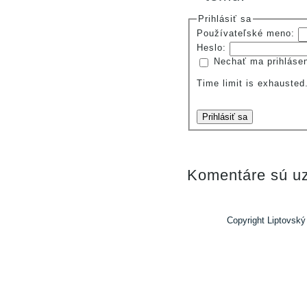
Prihlásiť sa
Používateľské meno:
Heslo:
Nechať ma prihláse
Time limit is exhauste
Prihlásiť sa
Komentáre sú uz
Copyright Liptovský