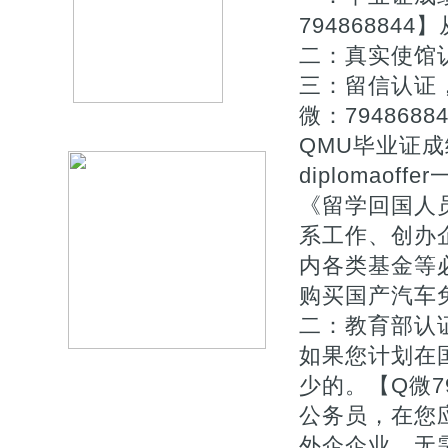
7948688
二：真实使馆
三：留信认证
微：79486
QMU毕业证成绩单
diplomaof
《留学回国人
系工作、创办企
内各类基金等
购买国产汽车
二：教育部认证
如果您计划在
少的。【Q微7
公务员，在您
外企企业，无