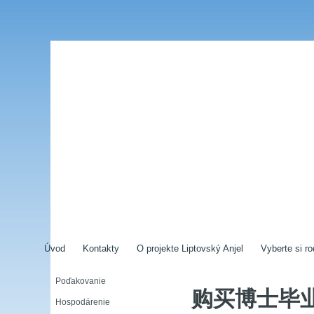
Úvod
Kontakty
O projekte Liptovský Anjel
Vyberte si ro
Poďakovanie
购买博士毕
Hospodárenie