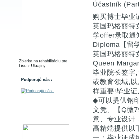
Účastník (Part
购买博士毕业证
英国玛格丽特
学offer录取通知书
Diploma【
英国玛格丽特
Zbierka na rehabilitáciu pre
Queen Marga
Lisu z Ukrajiny
毕业院长签字,专
Podporujú nás :
或教育领域,以
样重要!毕业
◆可以提供钢
文凭、【Q微7
意、专业设计
高精端提供以
一：毕业证成