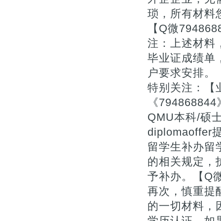
琐，所有材料
【Q微7948
注：上述材料，
毕业证成绩单
户要求安排。
特别关注：【业
《794868
QMU本科/硕士文
diplomaoff
留学生补办留
的相关规定，
予补办。【Q微7
再次，慎重提
的一切材料，
学历认证。如