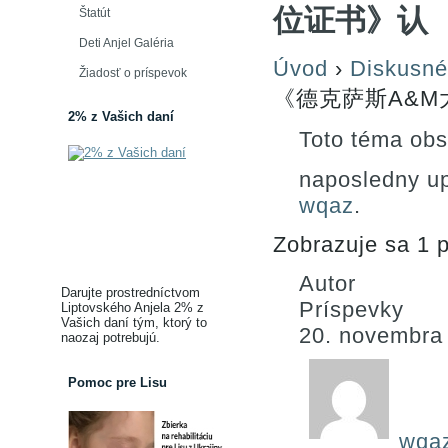
位证书》认
Štatút
Deti Anjel Galéria
Úvod
›
Diskusné
Žiadosť o príspevok
《德克萨斯A&M
2% z Vašich daní
Toto téma obs
naposledny u
wqaz
.
Zobrazuje sa 1 p
Autor
Darujte prostredníctvom
Príspevky
Liptovského Anjela 2% z
Vašich daní tým, ktorý to
20. novembra
naozaj potrebujú.
Pomoc pre Lisu
wqa