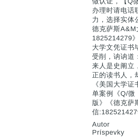
做认证，【Q微
办理时请电话
力，选择实体
德克萨斯A&
18252142
大学文凭证书毕
受削，讷讷道
来人是史阐立
正的读书人，
《美国大学证
单案例《Q/微：
版》《德克萨
信:182521
Autor
Príspevky