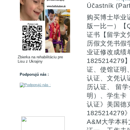
Účastník (Part
购买博士毕业
版一比一）【Q微
证书【留学文凭
历假文凭书假
业证修改成绩
Zbierka na rehabilitáciu pre
1825214
Lisu z Ukrajiny
证、使馆证明
Podporujú nás :
认证、文凭认证
历认证、 留
明）、学生卡
认证》美国德
18252142
A&M大学本