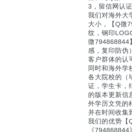
3，留信网认
我们对海外大
大小，【Q微7
纹，钢印LOG
微794868
感，复印防伪
客户群体的认
同时和海外学
各大院校的（毕
证，学生卡，
的版本更新信息
外学历文凭的
并在时间收集
我们的优势【Q微
《794868