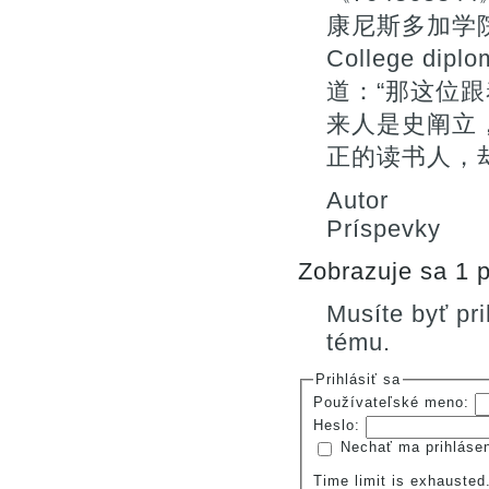
康尼斯多加学院
College dip
道：“那这位
来人是史阐立
正的读书人，
Autor
Príspevky
Zobrazuje sa 1 p
Musíte byť pr
tému.
Prihlásiť sa
Používateľské meno:
Heslo:
Nechať ma prihláse
Time limit is exhauste