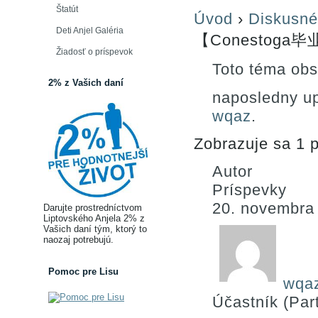
Štatút
Úvod
›
Diskusné
Deti Anjel Galéria
【Conestoga毕
Žiadosť o príspevok
Toto téma obs
2% z Vašich daní
naposledny u
wqaz
.
Zobrazuje sa 1 p
Autor
Príspevky
20. novembra
Darujte prostredníctvom
Liptovského Anjela 2% z
Vašich daní tým, ktorý to
naozaj potrebujú.
Pomoc pre Lisu
wqa
Účastník (Part