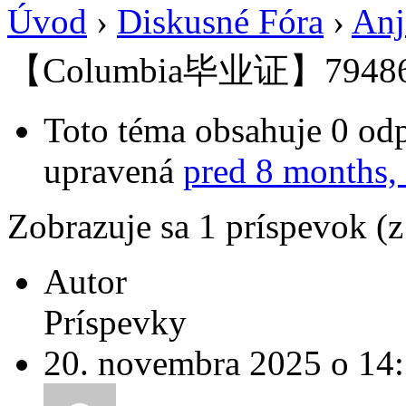
Úvod
›
Diskusné Fóra
›
Anj
【Columbia毕业证】7948
Toto téma obsahuje 0 odp
upravená
pred 8 months,
Zobrazuje sa 1 príspevok (
Autor
Príspevky
20. novembra 2025 o 14