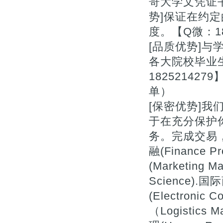
哥大学文凭证书
势]保证在约
度。【Q微：18
[品质优势]与
各大院校毕业
1825214
单）
[保密优势]
于在充分保护
务。完成交易，删除
融(Finance P
(Marketing
Science).国际
(Electroni
（Logistics