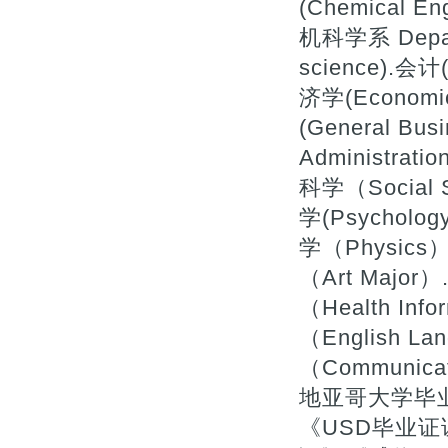
(Chemical
机科学系 Depart
science).会计(
济学(Economi
(General Bu
Administrat
科学（Social 
学(Psycholog
学（Physics）
（Art Majo
（Health In
（English La
（Communic
地亚哥大学毕业
《USD毕业