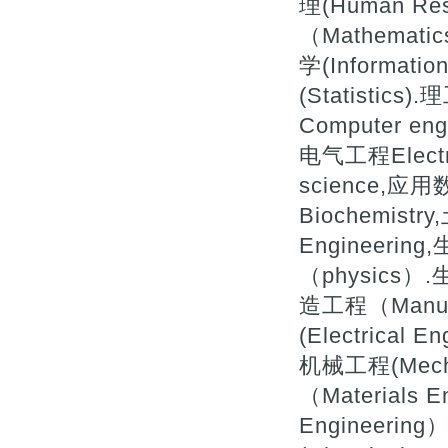
理(Human Re
（Mathemati
学(Informatio
(Statistics
Computer eng
电气工程Electr
science,应用
Biochemistry
Engineerin
（physics）.
造工程（Manufa
(Electrical 
机械工程(Mecha
（Materials 
Engineerin