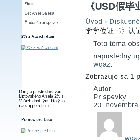
《USD假毕
Štatút
Deti Anjel Galéria
Úvod
›
Diskusné
Žiadosť o príspevok
学学位证书》认证
2% z Vašich daní
Toto téma obs
naposledny u
wqaz
.
Zobrazuje sa 1 p
Autor
Darujte prostredníctvom
Príspevky
Liptovského Anjela 2% z
Vašich daní tým, ktorý to
20. novembra
naozaj potrebujú.
Pomoc pre Lisu
wqa