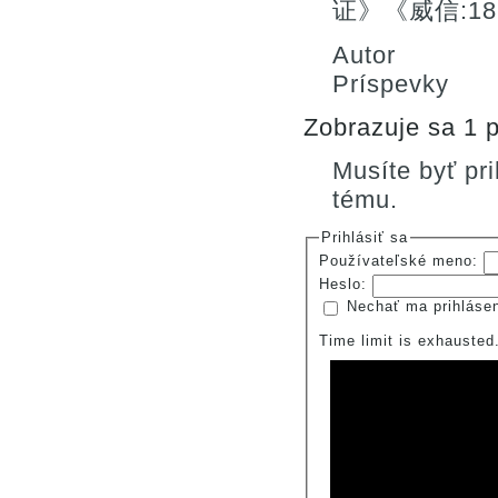
证》《威信:18
Autor
Príspevky
Zobrazuje sa 1 p
Musíte byť pr
tému.
Prihlásiť sa
Používateľské meno:
Heslo:
Nechať ma prihláse
Time limit is exhauste