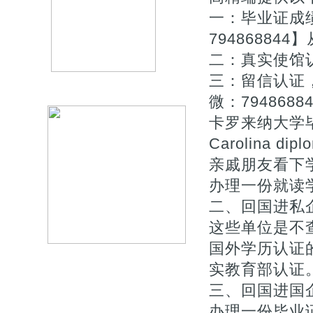
一：毕业证成
7948688
二：真实使馆
三：留信认证
微：79486
卡罗来纳大学毕业证
Carolina 
亲戚朋友看下
办理一份就读学
二、回国进私
这些单位是不
国外学历认证的
实教育部认证
三、回国进国
办理一份毕业