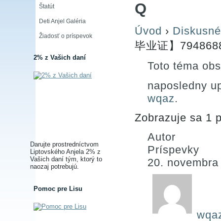
Q
Štatút
Deti Anjel Galéria
Úvod
›
Diskusné
Žiadosť o príspevok
毕业证】794868
2% z Vašich daní
Toto téma obs
naposledny u
wqaz
.
Zobrazuje sa 1 p
Autor
Darujte prostredníctvom
Príspevky
Liptovského Anjela 2% z
Vašich daní tým, ktorý to
20. novembra
naozaj potrebujú.
Pomoc pre Lisu
wqa