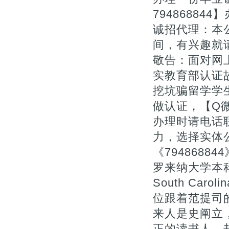
7948688
诚招代理：本
间，有兴趣就
敬告：面对网上
实教育部认证
挖坑骗留学学
做认证，【Q微
办理时请电话
力，选择实体公
《794868
罗来纳大学本科/硕
South Caro
位跟着范提司
来人是史阐立
正的读书人，