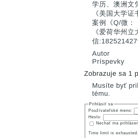
学历、澳洲文
《美国大学证
案例《Q/微：：
《爱荷华州立
信:182521
Autor
Príspevky
Zobrazuje sa 1 p
Musíte byť pr
tému.
Prihlásiť sa
Používateľské meno:
Heslo:
Nechať ma prihláse
Time limit is exhauste