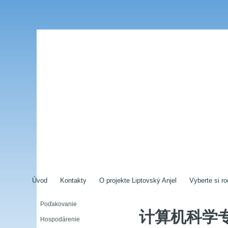
Úvod
Kontakty
O projekte Liptovský Anjel
Vyberte si ro
Poďakovanie
计算机科学
Hospodárenie