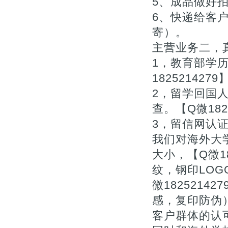
5、成品做好拍
6、快递给客户
寄）。
主营业务二，真
1，教育部学
1825214279
2，留学回国
查。【Q微1825
3，留信网认
我们对海外大
大小，【Q微1
纹，钢印LOG
微182521
感，复印防伪
客户群体的认