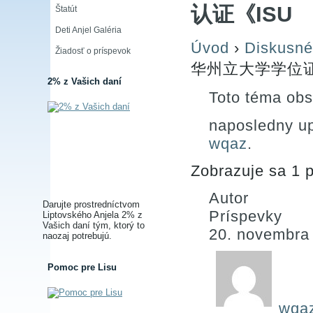
认证《ISU
Štatút
Deti Anjel Galéria
Úvod
›
Diskusné
Žiadosť o príspevok
华州立大学学位证
2% z Vašich daní
Toto téma obs
naposledny u
wqaz
.
Zobrazuje sa 1 p
Autor
Darujte prostredníctvom
Príspevky
Liptovského Anjela 2% z
Vašich daní tým, ktorý to
20. novembra
naozaj potrebujú.
Pomoc pre Lisu
wqa