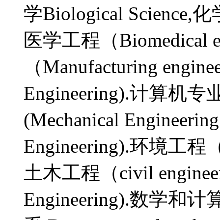
学Biological Scien
医学工程（Biomedical e
（Manufacturing engi
Engineering).计算机专业(
(Mechanical Enginee
Engineering).环境工程（En
土木工程（civil engine
Engineering).