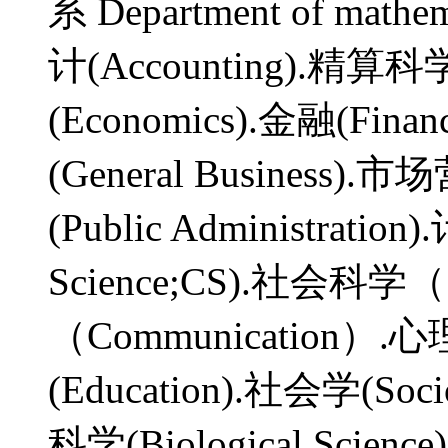
系 Department of mathem
计(Accounting).精算科学(
(Economics).金融(Fina
(General Business).
(Public Administrati
Science;CS).社会科学（S
（Communication）.心
(Education).社会学(So
科学(Biological Scie