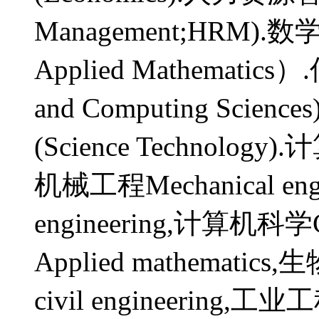
Management;HRM).数
Applied Mathematic
and Computing Scienc
(Science Technology)
机械工程Mechanical engi
engineering,计算机科学C
Applied mathematic
civil engineering,工业工