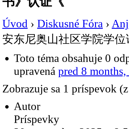
书》认证《
Úvod
›
Diskusné Fóra
›
Anj
安东尼奥山社区学院学位
Toto téma obsahuje 0 odp
upravená
pred 8 months,
Zobrazuje sa 1 príspevok (
Autor
Príspevky