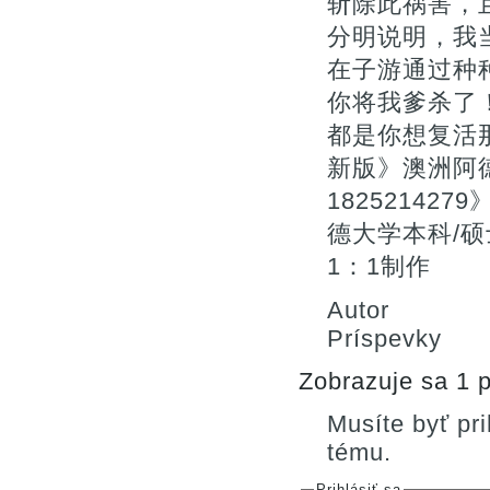
斩除此祸害，
分明说明，我
在子游通过种
你将我爹杀了
都是你想复活
新版》澳洲阿
1825214
德大学本科/硕
1：1制作
Autor
Príspevky
Zobrazuje sa 1 p
Musíte byť pr
tému.
Prihlásiť sa