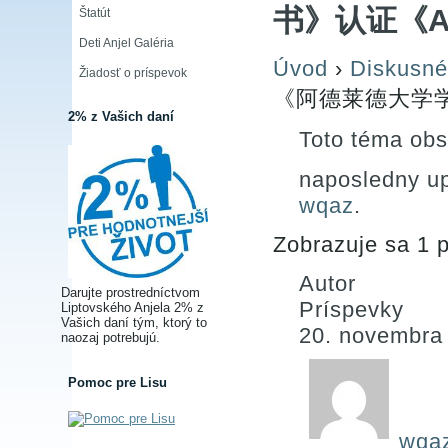
书》认证《
Štatút
Deti Anjel Galéria
Úvod
›
Diskusné
Žiadosť o príspevok
《阿德莱德大学
2% z Vašich daní
Toto téma obs
naposledny u
wqaz
.
Zobrazuje sa 1 p
Autor
Darujte prostredníctvom
Príspevky
Liptovského Anjela 2% z
Vašich daní tým, ktorý to
20. novembra
naozaj potrebujú.
Pomoc pre Lisu
wqa