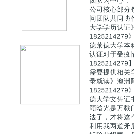
团队为中心，【Q
公司核心部分
问团队共同协作
大学学历认证
1825214
德莱德大学本
认证对于受疫
1825214
需要提供相关
录就读》澳洲
1825214
德大学文凭证书
顾晗光是万戮
法子，才将这
利用我两道矛