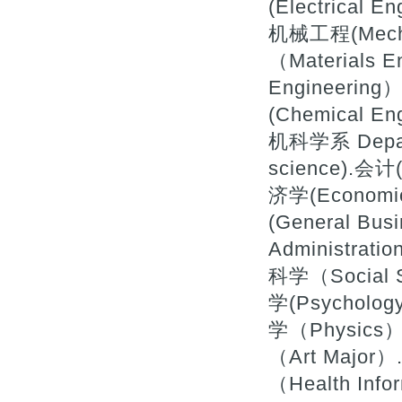
(Electrical 
机械工程(Mecha
（Materials 
Engineerin
(Chemical
机科学系 Depart
science).会计(
济学(Economi
(General Bu
Administrat
科学（Social 
学(Psycholog
学（Physics）
（Art Majo
（Health In