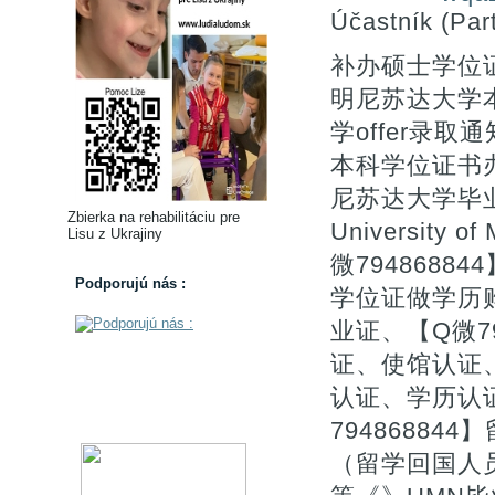
Účastník (Part
补办硕士学位证
明尼苏达大学
学offer录取通知书
本科学位证书办
尼苏达大学毕
Zbierka na rehabilitáciu pre
University 
Lisu z Ukrajiny
微794868
Podporujú nás :
学位证做学历
业证、【Q微7
证、使馆认证
认证、学历认
7948688
（留学回国人