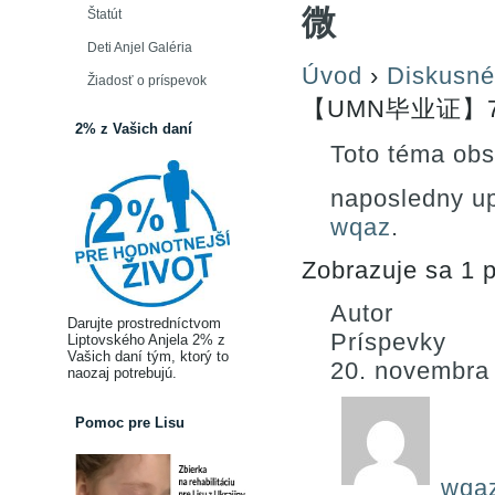
微
Štatút
Deti Anjel Galéria
Úvod
›
Diskusné
Žiadosť o príspevok
【UMN毕业证】79
2% z Vašich daní
Toto téma obs
naposledny u
wqaz
.
Zobrazuje sa 1 p
Autor
Darujte prostredníctvom
Príspevky
Liptovského Anjela 2% z
Vašich daní tým, ktorý to
20. novembra
naozaj potrebujú.
Pomoc pre Lisu
wqa