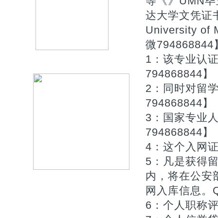
等《》UMN毕
达大学文凭证
University 
微794868844
1：该专业认
794868844】
2：同时对留
794868844】
3：国家专业
794868844】
4：这个入网证
5：凡是获得
内，将在公安
网入库信息。Q微/
6：个人职称评审