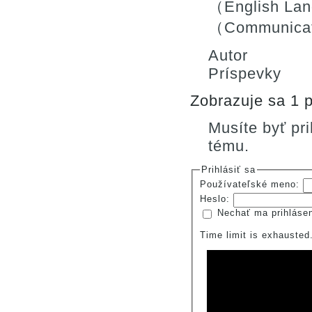
（English La
（Communica
Autor
Príspevky
Zobrazuje sa 1 p
Musíte byť pr
tému.
Prihlásiť sa
Používateľské meno:
Heslo:
Nechať ma prihláse
Time limit is exhauste