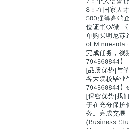
7：个人信誉贷款
8：在国家人
500强等高端企
位证书Q/微:
单购买明尼苏达大
of Minneso
完成任务，视
794868844】
[品质优势]与
各大院校毕业
7948688
[保密优势]
于在充分保护
务。完成交易，
(Business St