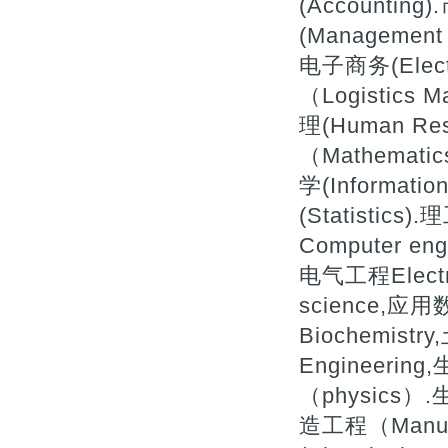
(Accountin
(Management 
电子商务(Elect
（Logistics
理(Human Re
（Mathemati
学(Informatio
(Statistics
Computer eng
电气工程Electr
science,应用
Biochemistry
Engineerin
（physics）.
造工程（Manufa