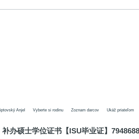
iptovský Anjel
Vyberte si rodinu
Zoznam darcov
Ukáž priateľom
补办硕士学位证书【ISU毕业证】7948688