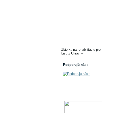
Zbierka na rehabilitáciu pre
Lisu z Ukrajiny
Podporujú nás :