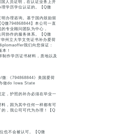
学回国人员证明，在认证业务上开
办理学历学位认证的。【Q微
证明办理咨询。基于国内鼓励留
794868844】本公司一直
成的专业顾问团队为中心，
共同协作的服务体系。【Q微
美国爱荷华州立大学文凭证书补办爱荷
diplomaoffer我们向您保证：
的版本！
用同样制作学历证书材料，质地以及
:《794868844》美国爱荷
Iowa State
规定，护照的补办必须在毕业一
材料，因为其中任何一样都有可
了的，我公司可代为办理！【Q
位也不会被认可。【Q微