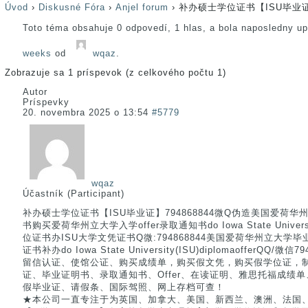
Úvod
›
Diskusné Fóra
›
Anjel forum
›
补办硕士学位证书【ISU毕业证】
Toto téma obsahuje 0 odpovedí, 1 hlas, a bola naposledny u
weeks
od
wqaz
.
Zobrazuje sa 1 príspevok (z celkového počtu 1)
Autor
Príspevky
20. novembra 2025 o 13:54
#5779
wqaz
Účastník (Participant)
补办硕士学位证书【ISU毕业证】794868844微Q伪造美国爱荷
书购买爱荷华州立大学入学offer录取通知书do Iowa State Universi
位证书办ISU大学文凭证书Q微:794868844美国爱荷华州立大
证书补办do Iowa State University(ISU)diplomaofferQQ
留信认证、使馆公证、购买成绩单，购买假文凭，购买假学位证，
证、毕业证明书、录取通知书、Offer、在读证明、雅思托福成绩单、【
假毕业证、请假条、国际驾照、网上存档可查！
★本公司一直专注于为英国、加拿大、美国、新西兰、澳洲、法国