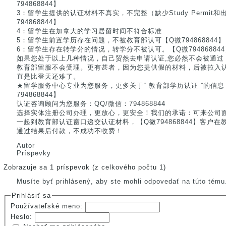
794868844】
3：留学生提供的认证材料不真实，不完整（缺少Study Permit和出
794868844】
4：留学生在加拿大的学习居留时间不符合标准
5：留学生前置学历存在问题，不被教育部认可【Q微794868844】
6：留学生存在转学分的情况，转学分不被认可。【Q微794868844
如果您处于以上几种情况，自己贸然去申请认证,您必然不会被通过
教育部留服不会受理。更有甚者，因为您提供假的材料，后被拉入
直是比登天还难了。
★留学服务中心专业为您服务，更多关于“ 教育部学历认证 ”的信
794868844】
认证咨询顾问为您服务：QQ/微信：794868844
选择实体注册公司办理，更放心，更安全！我们的承诺：可来公司
一起到教育部认证窗口递交认证材料，【Q微794868844】客户
通过结果后付款，不成功不收费！
Autor
Príspevky
Zobrazuje sa 1 príspevok (z celkového počtu 1)
Musíte byť prihlásený, aby ste mohli odpovedať na túto tému
Prihlásiť sa
Používateľské meno:
Heslo: