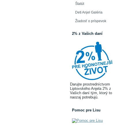
Štatút
Deti Anjel Galéria
Žiadosť o príspevok
2% z Vašich daní
Darujte prostredníctvom
Liptovského Anjela 2% z
Vašich daní tým, ktorý to
naozaj potrebujú.
Pomoc pre Lisu