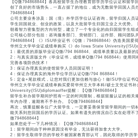
【Q微794868844】各高校留学生办理教育部学历学位认证和留
创了良好的市场势头，一直占据了的地位，成为无数留学回国人员
794868844】
公司主要业务涉及：国（境）外学历学位认证咨询，留学归国人员
学生回国就业、创业的政策，以及大批留学生归国立业之大优势。【Q微
朝着智力密集型的方向转型，建立了一个专业化的由归国留学生组
公司核心部分包括：咨询服务部门、营销部门、运作部、顾问团队
794868844】《》ISU毕业证书《Q微：794868844》伪造
华州立大学毕业证成绩单购买《》do Iowa State University(ISU)
1：最优质的原版毕业证Q微/794 868844、成绩单质量以及最新
2：与真实原版文件（毕业证书，成绩单Q微/794 868844）使
完善各项防伪技术！
3：保证办理真实的使馆留学人员回国证明！
4：保证办理真实的海外学位学历认证Q微/794 868844！
5：定金+尾款模式，让您对我们更加信赖与放心！做ISU学位证书Q/微
华州立大学毕业证成绩单购买爱荷华州立大学本科/硕士文凭证书补办做do 
University(ISU)diplomaoffer提醒：【Q微794868844】
留学生补办留学期间护照有一定的时间限制，根据留服认证的相关
年内办理，逾期将不予补办。【Q微794868844】
再次，慎重提醒各位广大留学生，一定要妥善保管留学期间的一切
能关系到您回国后的学历认证。如果有遗失的情况自己实在处理不
微794868844】
如果您处于一下几种情况：【Q微794868844】
1：留学期间由于种种原因没有毕业，无法获得加拿大大学。
2：留学生取得学历的学校不被国家教育部认可，因此取得的学历学