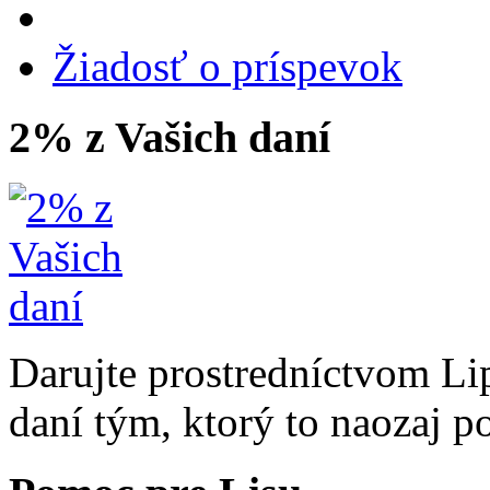
Žiadosť o príspevok
2% z Vašich daní
Darujte prostredníctvom Li
daní tým, ktorý to naozaj p