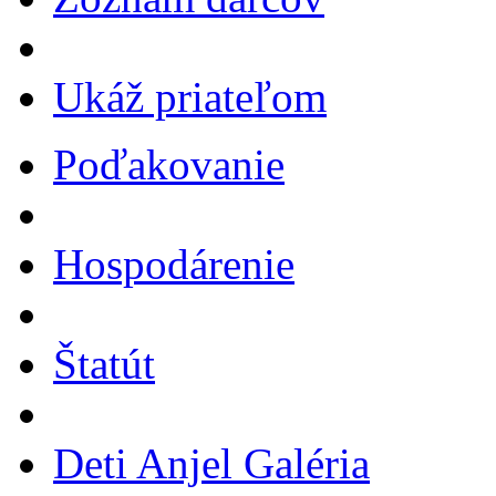
Ukáž priateľom
Poďakovanie
Hospodárenie
Štatút
Deti Anjel Galéria