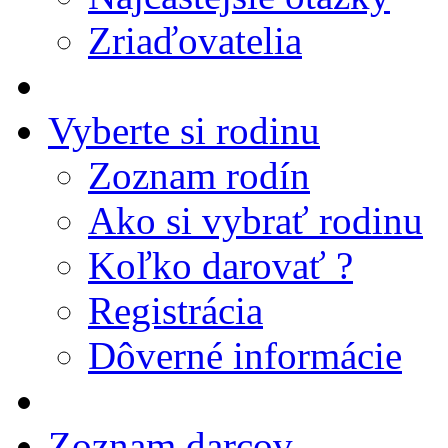
Zriaďovatelia
Vyberte si rodinu
Zoznam rodín
Ako si vybrať rodinu
Koľko darovať ?
Registrácia
Dôverné informácie
Zoznam darcov