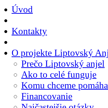
Úvod
Kontakty
O projekte Liptovský Anj
Prečo Liptovský anjel
Ako to celé funguje
Komu chceme pomáha
Financovanie
Najčastejšie otázky