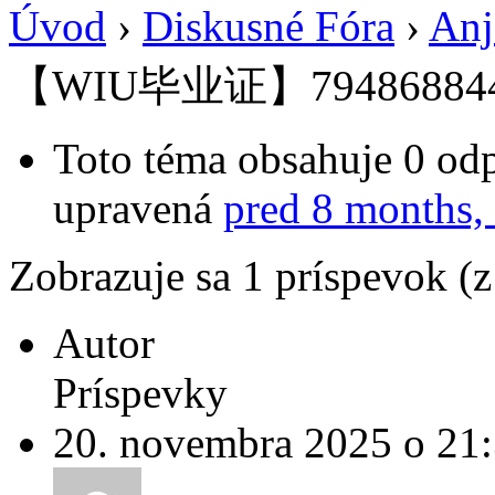
Úvod
›
Diskusné Fóra
›
Anj
【WIU毕业证】79486884
Toto téma obsahuje 0 odp
upravená
pred 8 months,
Zobrazuje sa 1 príspevok (
Autor
Príspevky
20. novembra 2025 o 21