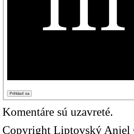
Prihlásiť sa
Komentáre sú uzavreté.
Copyright Liptovský Anjel 