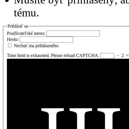
tému.
Prihlásiť sa
Používateľské meno:
Heslo:
Nechať ma prihláseného
Time limit is exhausted. Please reload CAPTCHA.
−
2