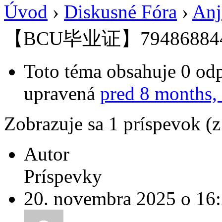
Úvod
›
Diskusné Fóra
›
Anj
【BCU毕业证】79486884
Toto téma obsahuje 0 odp
upravená
pred 8 months,
Zobrazuje sa 1 príspevok (
Autor
Príspevky
20. novembra 2025 o 16