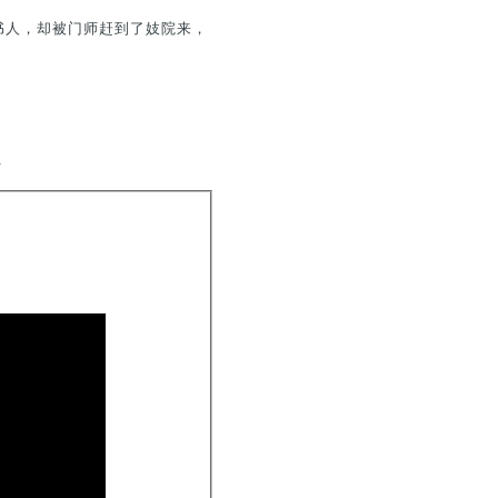
书人，却被门师赶到了妓院来，
.