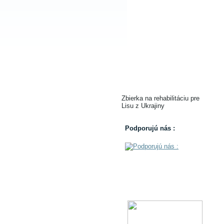
Zbierka na rehabilitáciu pre
Lisu z Ukrajiny
Podporujú nás :