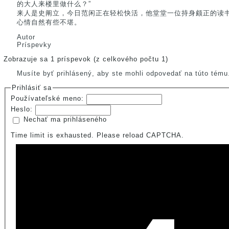
的大人来楼里做什么？”
来人是史阐立，今日范闲正在轻松快活，他堂堂一位持身颇正的读
心情自然有些不堪。
Autor
Príspevky
Zobrazuje sa 1 príspevok (z celkového počtu 1)
Musíte byť prihlásený, aby ste mohli odpovedať na túto tému
Prihlásiť sa
Používateľské meno:
Heslo:
Nechať ma prihláseného
Time limit is exhausted. Please reload CAPTCHA.