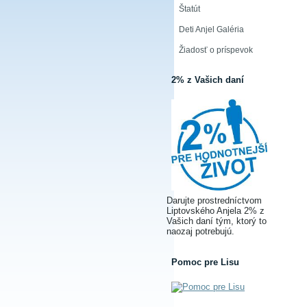
Štatút
Deti Anjel Galéria
Žiadosť o príspevok
2% z Vašich daní
Darujte prostredníctvom
Liptovského Anjela 2% z
Vašich daní tým, ktorý to
naozaj potrebujú.
Pomoc pre Lisu