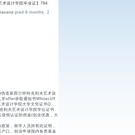
术设计学院毕业证】794
pravená
pred 8 months, 2
微Q伪造新西兰怀特克利夫艺术设
r录取通知书Whitecliff
怀特克利夫艺术设计学院大学文凭证书Q
怀特克利夫艺术设计学院学位证书
offer二、真实使馆认证的用途(创业优惠，大
待政策，留学人员持有此证明，
落户口、创业申请国内各类基金