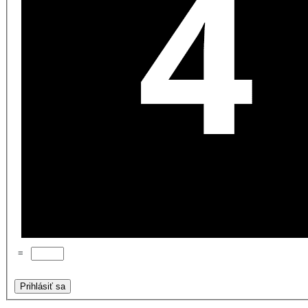
=
Prihlásiť sa