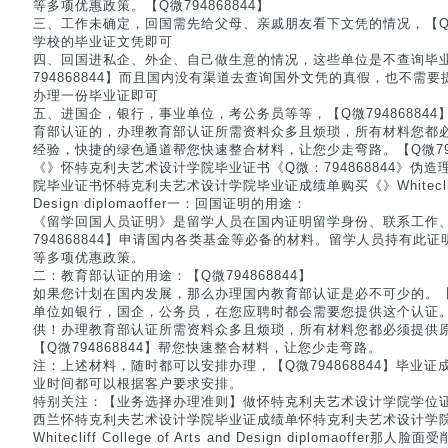
等多项优惠政策。【Q微794868844】
三、工作未确定，回国需先给父母、亲戚朋友看下文凭的情况，【Q微7
学校的毕业证文凭即可
四、回国进私企、外企、自己做生意的情况，这些单位是不查询毕
794868844】而且国内没有渠道去查询国外文凭的真假，也不需
办理一份毕业证即可
五、进国企，银行，事业单位，考公务员等等，【Q微79486884
育部认证的，办理教育部认证所需资料众多且烦琐，所有材料您都
经验，快捷的绿色通道帮您快速整合材料，让您少走弯路。【Q微7948
《》怀特克利夫艺术设计学院毕业证书《Q微：794868844》伪
院毕业证书怀特克利夫艺术设计学院毕业证成绩单购买《》Whitecliff Coll
Design diplomaoffer一：回国证明的用途：
《留学回国人员证明》是留学人员在国内证明留学身份、联系工作
794868844】申请国内各类基金等必备的材料。留学人员持有此
等多项优惠政策。
二：教育部认证的用途：【Q微794868844】
如果您计划在国内发展，那么办理国内教育部认证是必不可少的。【Q微
单位如银行，国企，公务员，在您应聘时都会需要您提供这个认证
供！办理教育部认证所需资料众多且烦琐，所有材料您都必须提供
【Q微794868844】帮您快速整合材料，让您少走弯路。
注：上述材料，随时都可以安排办理，【Q微794868844】毕业
业时间都可以根据客户要求安排。
特别关注：【业务选择办理准则】做怀特克利夫艺术设计学院学位证书Q/
西兰怀特克利夫艺术设计学院毕业证成绩单怀特克利夫艺术设计学院
Whitecliff College of Arts and Design diplomaof