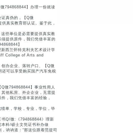
94868844】办理一份就读
业证真伪的，【Q微
要提供真实教育部认证。鉴于此，
4】这些单位是必需要提供真实教
必须提供原件，我们凭借丰富的
68844】
造理新西兰怀特克利夫艺术设计学
ege of Arts and
、创办企业、落转户口、【Q微
证明还可以享受购买国产汽车免税
794868844】事业性用人
。其他私营、外企企业，无需提
原件，我们凭借丰富的经验，
证成绩单，学校，专业，学位，毕
微:《794868844》理新
本科/硕士文凭证书补办做
fer那人脸面受削，讷讷道：“那这位跟着范提司