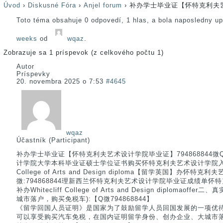
Úvod
›
Diskusné Fóra
›
Anjel forum
›
补办学士毕业证【怀特克利夫艺
Toto téma obsahuje 0 odpovedí, 1 hlas, a bola naposledny u
weeks
od
wqaz
.
Zobrazuje sa 1 príspevok (z celkového počtu 1)
Autor
Príspevky
20. novembra 2025 o 7:53
#4645
wqaz
Účastník (Participant)
补办学士毕业证【怀特克利夫艺术设计学院毕业证】794868844
计学院大学本科毕业证硕士学位证书购买怀特克利夫艺术设计学院入学offe
College of Arts and Design diploma【留学英国】办
微:794868844理新西兰怀特克利夫艺术设计学院毕业证成绩单
补办Whitecliff College of Arts and Design diploma
城市落户，购买免税车):【Q微794868844】
《留学回国人员证明》是国家为了鼓励留学人员回国发展的一项优
可以享受购买汽车免税，在国内证明留学身份、创办企业、大城市