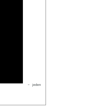
−
jeden